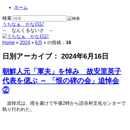
ホーム
検索
うちなぁ かな日記
～ なんくるないさ ～
Home
»
2024
»
6月
» の投稿：
16
日別アーカイブ：
2024年6月16日
朝鮮人元「軍夫」を悼み 故安里英子
代表を偲ぶ ～ 「恨の碑の会」追悼会
②
追悼式は、雨を避けて午後2時から読谷村文化センターで
執り行われた。