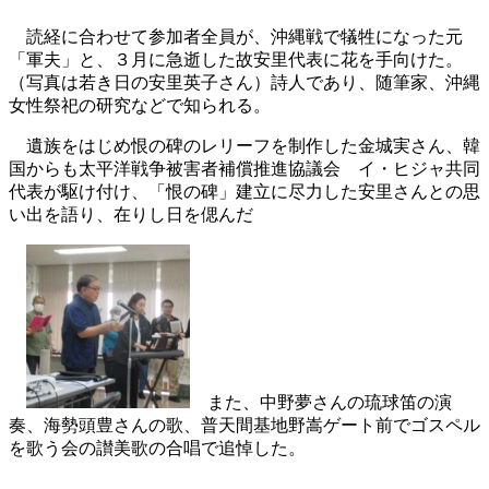
読経に合わせて参加者全員が、沖縄戦で犠牲になった元
「軍夫」と、３月に急逝した故安里代表に花を手向けた。
（写真は若き日の安里英子さん）詩人であり、随筆家、沖縄
女性祭祀の研究などで知られる。
遺族をはじめ恨の碑のレリーフを制作した金城実さん、韓
国からも太平洋戦争被害者補償推進協議会 イ・ヒジャ共同
代表が駆け付け、「恨の碑」建立に尽力した安里さんとの思
い出を語り、在りし日を偲んだ
また、中野夢さんの琉球笛の演
奏、海勢頭豊さんの歌、普天間基地野嵩ゲート前でゴスペル
を歌う会の讃美歌の合唱で追悼した。