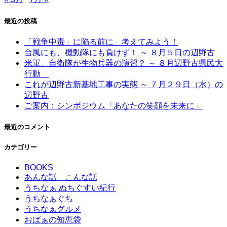
最近の投稿
「戦争中毒」に陥る前に 考えてみよう！
台風にも、機動隊にも負けず！ ～ ８月５日の辺野古
米軍、自衛隊が生物兵器の演習？ ～ ８月辺野古県民大
行動
これが辺野古新基地工事の実態 ～ ７月２９日（水）の
辺野古
ご案内：シンポジウム「あなたの笑顔を未来に」
最近のコメント
カテゴリー
BOOKS
あんな話 こんな話
うちなぁ ぬちぐすい紀行
うちなぁぐち
うちなぁグルメ
おばぁの知恵袋