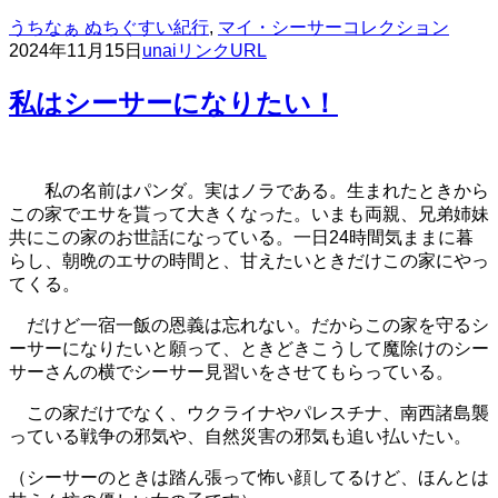
うちなぁ ぬちぐすい紀行
,
マイ・シーサーコレクション
2024年11月15日
unai
リンクURL
私はシーサーになりたい！
私の名前はパンダ。実はノラである。生まれたときから
この家でエサを貰って大きくなった。いまも両親、兄弟姉妹
共にこの家のお世話になっている。一日24時間気ままに暮
らし、朝晩のエサの時間と、甘えたいときだけこの家にやっ
てくる。
だけど一宿一飯の恩義は忘れない。だからこの家を守るシ
ーサーになりたいと願って、ときどきこうして魔除けのシー
サーさんの横でシーサー見習いをさせてもらっている。
この家だけでなく、ウクライナやパレスチナ、南西諸島襲
っている戦争の邪気や、自然災害の邪気も追い払いたい。
（シーサーのときは踏ん張って怖い顔してるけど、ほんとは