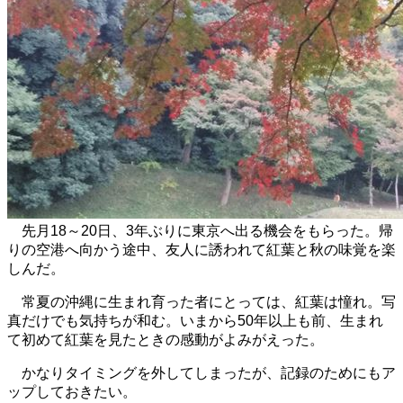
先月18～20日、3年ぶりに東京へ出る機会をもらった。帰
りの空港へ向かう途中、友人に誘われて紅葉と秋の味覚を楽
しんだ。
常夏の沖縄に生まれ育った者にとっては、紅葉は憧れ。写
真だけでも気持ちが和む。
いまから50年以上も前、生まれ
て初めて紅葉を見たときの感動がよみがえった。
かなりタイミングを外してしまったが、記録のためにもア
ップしておきたい。