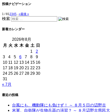
投稿ナビゲーション
1 / 8
1
2
3
4
5
...
»
最後 »
検索
新着カレンダー
2026年8月
月
火
水
木
金
土
日
1
2
3
4
5
6
7
8
9
10
11
12
13
14
15
16
17
18
19
20
21
22
23
24
25
26
27
28
29
30
31
« 7月
最近の投稿
台風にも、機動隊にも負けず！ ～ ８月５日の辺野古
米軍、自衛隊が生物兵器の演習？ ～ ８月辺野古県民大