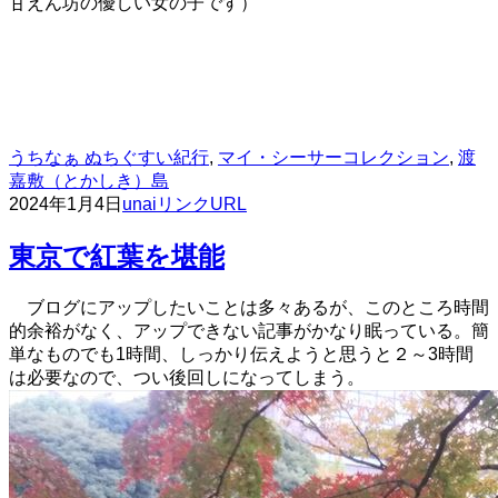
甘えん坊の優しい女の子です）
うちなぁ ぬちぐすい紀行
,
マイ・シーサーコレクション
,
渡
嘉敷（とかしき）島
2024年1月4日
unai
リンクURL
東京で紅葉を堪能
ブログにアップしたいことは多々あるが、このところ時間
的余裕がなく、アップできない記事がかなり眠っている。簡
単なものでも1時間、しっかり伝えようと思うと２～3時間
は必要なので、つい後回しになってしまう。