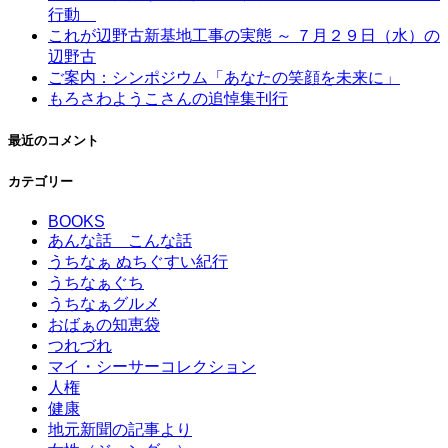
行動
これが辺野古新基地工事の実態 ～ ７月２９日（水）の
辺野古
ご案内：シンポジウム「あなたの笑顔を未来に」
もろさわようこさんの追悼集刊行
最近のコメント
カテゴリー
BOOKS
あんな話 こんな話
うちなぁ ぬちぐすい紀行
うちなぁぐち
うちなぁグルメ
おばぁの知恵袋
つれづれ
マイ・シーサーコレクション
人権
健康
地元新聞の記事より