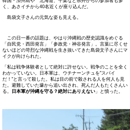
韓国・済州島や 北海道、千葉など県外からの参加者も多
く、あさイチから40名近くが座り込んだ。
島袋文子さんの元気な姿も見える。
この日一番の話題は、やはり沖縄戦の歴史認識をめぐる
「自民党・西田発言」「参政党・神谷発言」。言葉に尽くせ
ないほどの苛烈な沖縄戦を生き抜いてきた島袋文子さんにマ
イクが向けられた。
「私は戦争体験者として絶対に許せない。戦争のことを全く
わかっていない。日本軍は、ウチナーンチュを”スパイ
だ！”と言って殺した。私は目の前で殺される人を何人も見
た。避難していた壕から追い出され、死んだ人もたくさんい
る。
日本軍が沖縄を守る？絶対にありえない
」と憤った。