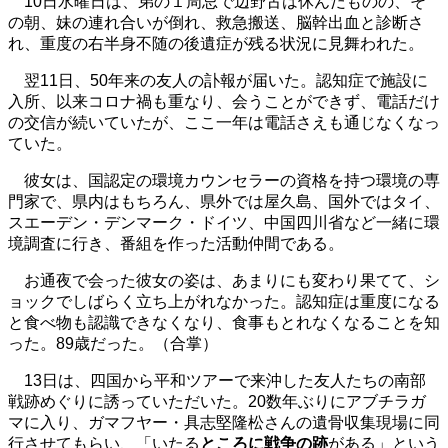
10日水曜日は、弟の１周忌で辺野
古は休んだものの、そ
の朝、妹の連れ合いが倒れ、救急搬送、脳幹出血と診断さ
れ、重度の右半身不随の後遺症が残る状況に見舞われた。
翌11日、50年来の友人の訃報が届いた。認知症で施設に
入所、以来コロナ禍も重なり、会うことができず、電話だけ
の交信が続いていたが、ここ一年は電話さえも通じなくなっ
ていた。
彼女は、国認定の環境カウンセラーの資格を持つ環境の専
門家で、県内はもちろん、県外では屋久島、国外ではタイ、
スエーデン・デンマーク・ドイツ、中国四川省など一緒に環
境調査に行き、番組を作った活動仲間である。
お通夜で会った彼女の姿は、あまりにも変わり果てて、シ
ョックでしばらく立ち上がれなかった。認知症は重度になる
と食べ物も認識できなくなり、食事もとれなくなることを知
った。89歳だった。（合掌）
13日は、四国から平和ツアーで来沖した友人たちの南部
戦跡めぐりに誘っていただいた。20数年ぶりにアブチラガ
マに入り、ガマフヤー・具志堅隆松さんの遺骨収集現場に同
行させてもらい、「いたる
ところに戦争の跡
がある」という