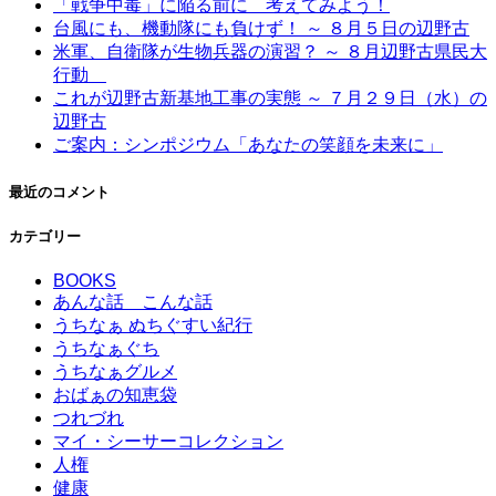
「戦争中毒」に陥る前に 考えてみよう！
台風にも、機動隊にも負けず！ ～ ８月５日の辺野古
米軍、自衛隊が生物兵器の演習？ ～ ８月辺野古県民大
行動
これが辺野古新基地工事の実態 ～ ７月２９日（水）の
辺野古
ご案内：シンポジウム「あなたの笑顔を未来に」
最近のコメント
カテゴリー
BOOKS
あんな話 こんな話
うちなぁ ぬちぐすい紀行
うちなぁぐち
うちなぁグルメ
おばぁの知恵袋
つれづれ
マイ・シーサーコレクション
人権
健康