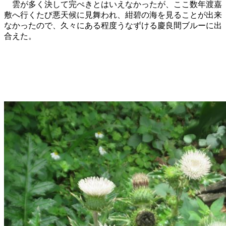
雲が多く決して完ぺきとはいえなかったが、ここ数年渡嘉
敷へ行くたび悪天候に見舞われ、紺碧の海を見ることが出来
なかったので、久々にある程度うなずける慶良間ブルーに出
合えた。