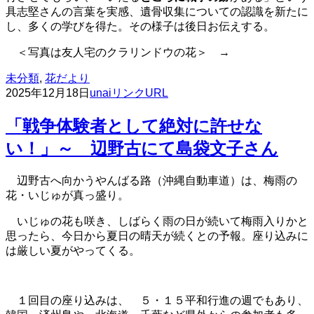
具志堅さんの言葉を実感、遺骨収集についての認識を新たに
し、多くの学びを得た。その様子は後日お伝えする。
＜写真は友人宅のクラリンドウの花＞ →
未分類
,
花だより
2025年12月18日
unai
リンクURL
「戦争体験者として絶対に許せな
い！」～ 辺野古にて島袋文子さん
辺野古へ向かうやんばる路（沖縄自動車道）は、梅雨の
花・いじゅが真っ盛り。
いじゅの花も咲き、しばらく雨の日が続いて梅雨入りかと
思ったら、今日から夏日の晴天が続くとの予報。座り込みに
は厳しい夏がやってくる。
１回目の座り込みは、 ５・１５平和行進の週でもあり、