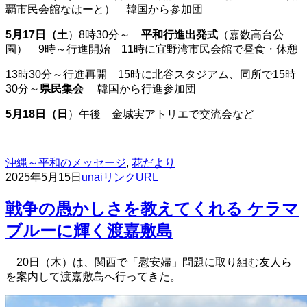
覇市民会館なはーと） 韓国から参加団
5月17日（土
）8時30分～
平和行進出発式
（嘉数高台公
園） 9時～行進開始 11時に宜野湾市民会館で昼食・休憩
13時30分～行進再開 15時に北谷スタジアム、同所で15時
30分～
県民集会
韓国から行進参加団
5月18日（日
）午後 金城実アトリエで交流会など
沖縄～平和のメッセージ
,
花だより
2025年5月15日
unai
リンクURL
戦争の愚かしさを教えてくれる ケラマ
ブルーに輝く渡嘉敷島
20日（木）は、関西で「慰安婦」問題に取り組む友人ら
を案内して渡嘉敷島へ行ってきた。