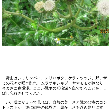
野山はシャリンバイ、テリハボク、ケラマツツジ、野アザ
ミの花々が咲き乱れ、ムラサキシキブ、ヤマモモが鈴なり、
今まさに春爛漫。ここが戦争の爪痕深き島であることを、し
ばし忘れさせてくれた。
が、我にかえって見れば、自然の美しさと戦の悲惨のコン
トラストが、逆に戦争の残忍さ、愚かしさを浮き彫りにす