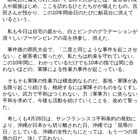
人や親族はじめ、ここを訪れるひとたちがが備えたもの。吉
田さんが預かり、この10年間命日のたびに献花台に供えて
いるという。
私も今日は自宅の庭から、白とピンクのグラデーションが
清々しいブーゲンビレアの花を持参し、供えた。
事件後の県民大会で、「二度と同じような事件を起こさせ
ない」と被害者に誓ったが、私たちは約束を守れていない。
この10年間に、わかっているだけでも10本の指では間に合
わないほどの、軍隊による性暴力事件が起こっている。
そもそも軍隊の性暴力は構造的なものだ。基地・軍隊があ
る限り起こり続ける。根絶するには軍隊そのものをなくすし
かない。武力で平和はつくれない。力（軍事力）に依らない
平和を求めて、今後も活動を続けていくことを、改めて誓っ
た。
奇しくも4月28日は、サンフランシスコ平和条約の発効に
より、沖縄が日本から切り離された日。沖縄では「屈辱の
日」としている。沖縄の女性たちにとっては、もう一つの屈
辱の日だ。決して忘れない。