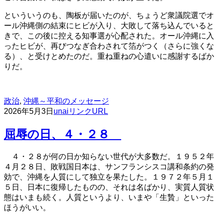
といういうのも、陶板が届いたのが、ちょうど衆議院選でオ
ール沖縄側の結束にヒビが入り、大敗して落ち込んでいると
きで、この後に控える知事選が心配された。オール沖縄に入
ったヒビが、再びつなぎ合わされて箔がつく（さらに強くな
る）、と受けとめたのだ。重ね重ねの心遣いに感謝するばか
りだ。
政治
,
沖縄～平和のメッセージ
2026年5月3日
unai
リンクURL
屈辱の日、４・２８
４・２８が何の日か知らない世代が大多数だ。１９５２年
４月２８日、敗戦国日本は、サンフランシスコ講和条約の発
効で、沖縄を人質にして独立を果たした。１９７２年５月１
５日、日本に復帰したものの、それは名ばかり、実質人質状
態はいまも続く。人質というより、いまや「生贄」といった
ほうがいい。