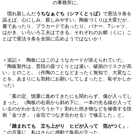
の事務所に。
慣れ親しんだ
うちなぁぐち（シマくとぅば）
で憲法９条を
謳えば、心にしみ、親しみやすい。陶板づくりは大変だが、
書であったり、プラカードであったり、バナー、Tシャツ、
はがき、いろいろ工夫はできる。それぞれのお郷（くに）こ
とばで憲法９条を全国に広めようではないか！
＜追記＞
陶板にはこのようなカードが添えられていた。
「陶板製作は、普段の器づくりとは違い、破損のリスクが高
い」とのこと。（作陶のことなどまったく無知で、大変なこ
とを、あまりにも気軽にお願いしてしまったと、恥ずかしか
った）
「案の定、慎重に進めてきたにも関わらず、傷が入ってし
まった。（陶板の右肩から斜め下に、一本の光る線が入って
いるのがわかるだろうか？）割れた焼き物などを修復する技
術「金づぎ」（金箔でつなぎ合わせる）で修正した」と。
「踏まれても 立ち上がり ヒビが入って 箔がつく」
。
この言葉に、私はさらに感動で鳥肌が立った。