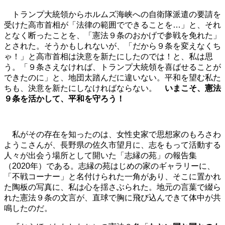
トランプ大統領からホルムズ海峡への自衛隊派遣の要請を
受けた高市首相が「法律の範囲でできることを…」と、それ
となく断ったことを、「憲法９条のおかげで参戦を免れた」
とされた。そうかもしれないが、「だから９条を変えなくち
ゃ！」と高市首相は決意を新たにしたのでは！と、私は思
う。「９条さえなければ、トランプ大統領を喜ばせることが
できたのに」と、地団太踏んだに違いない。平和を望む私た
ちも、決意を新たにしなければならない。
いまこそ、憲法
９条を活かして、平和を守ろう！
私がその存在を知ったのは、女性史家で思想家のもろさわ
ようこさんが、長野県の佐久市望月に、志をもって活動する
人々が出会う場所として開いた「志縁の苑」の報告集
（2020年）である。志縁の苑はじめの家のギャラリーに、
「不戦コーナー」と名付けられた一角があり、そこに置かれ
た陶板の写真に、私は心を揺さぶられた。
地元の言葉で綴ら
れた憲法９条の文言が、直球で胸に飛び込んできて体中が共
鳴したのだ。