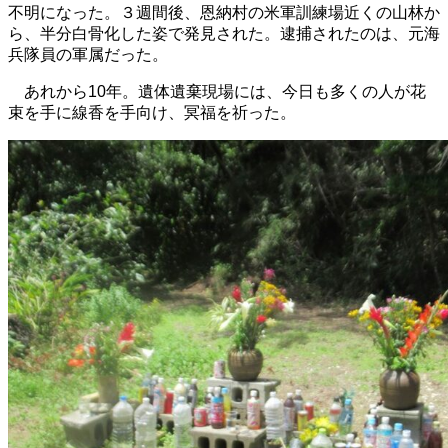
不明になった。３週間後、恩納村の米軍訓練場近くの山林か
ら、半分白骨化した姿で発見された。逮捕されたのは、元海
兵隊員の軍属だった。
あれから10年。遺体遺棄現場には、今日も多くの人が花
束を手に線香を手向け、冥福を祈った。