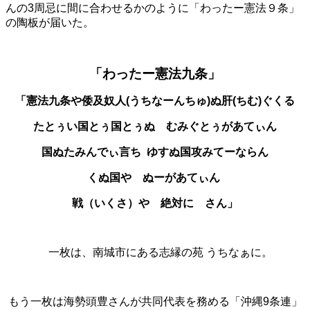
んの3周忌に間に合わせるかのように「わったー憲法９条」
の陶板が届いた。
「わ
ったー憲法九条」
「憲法九条や倭及奴人(うちなーんちゅ)ぬ肝(ちむ)ぐくる
たとぅい国とぅ国とぅぬ むみぐとぅがあてぃん
国ぬたみんでぃ言ち ゆすぬ国攻みてーならん
くぬ国や ぬーがあてぃん
戦（いくさ）や 絶対に さん」
一枚は、南城市にある志縁の苑 うちなぁに。
もう一枚は海勢頭豊さんが共同代表を務める「沖縄9条連」