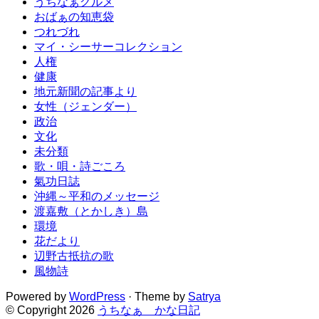
うちなぁグルメ
おばぁの知恵袋
つれづれ
マイ・シーサーコレクション
人権
健康
地元新聞の記事より
女性（ジェンダー）
政治
文化
未分類
歌・唄・詩ごころ
氣功日誌
沖縄～平和のメッセージ
渡嘉敷（とかしき）島
環境
花だより
辺野古抵抗の歌
風物詩
Powered by
WordPress
· Theme by
Satrya
© Copyright 2026
うちなぁ かな日記