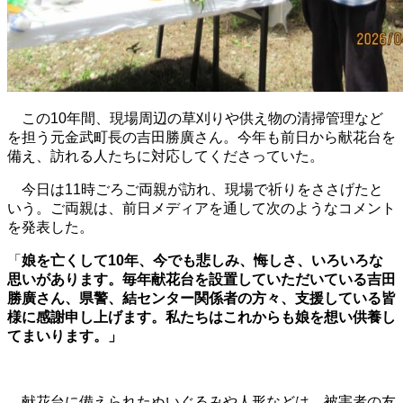
この10年間、現場周辺の草刈りや供え物の清掃管理など
を担う元金武町長の吉田勝廣さん。今年も前日から献花台を
備え、訪れる人たちに対応してくださっていた。
今日は11時ごろご両親が訪れ、現場で祈りをささげたと
いう。ご両親は、前日メディアを通して次のようなコメント
を発表した。
「
娘を亡くして10年、今でも悲しみ、悔しさ、いろいろな
思いがあります。毎年献花台を設置していただいている吉田
勝廣さん、県警、結センター関係者の方々、支援している皆
様に感謝申し上げます。私たちはこれからも娘を想い供養し
てまいります。」
献花台に備えられたぬいぐるみや人形などは、被害者の友