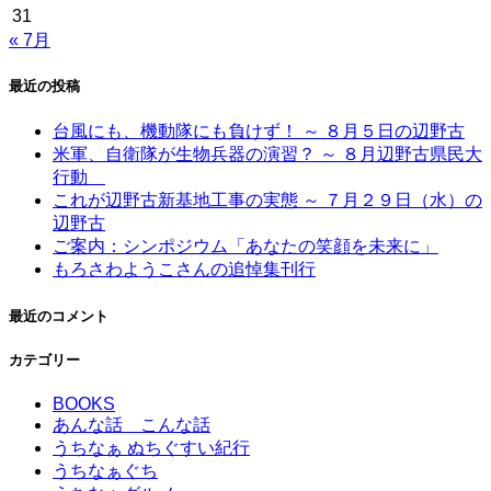
31
« 7月
最近の投稿
台風にも、機動隊にも負けず！ ～ ８月５日の辺野古
米軍、自衛隊が生物兵器の演習？ ～ ８月辺野古県民大
行動
これが辺野古新基地工事の実態 ～ ７月２９日（水）の
辺野古
ご案内：シンポジウム「あなたの笑顔を未来に」
もろさわようこさんの追悼集刊行
最近のコメント
カテゴリー
BOOKS
あんな話 こんな話
うちなぁ ぬちぐすい紀行
うちなぁぐち