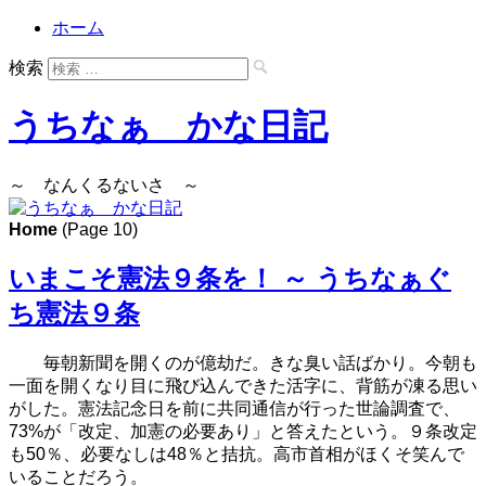
ホーム
検索
うちなぁ かな日記
～ なんくるないさ ～
Home
(Page 10)
いまこそ憲法９条を！ ～ うちなぁぐ
ち憲法９条
毎朝新聞を開くのが億劫だ。きな臭い話ばかり。今朝も
一面を開くなり目に飛び込んできた活字に、背筋が凍る思い
がした。憲法記念日を前に共同通信が行った世論調査で、
73%が「改定、加憲の必要あり」と答えたという。９条改定
も50％、必要なしは48％と拮抗。高市首相がほくそ笑んで
いることだろう。