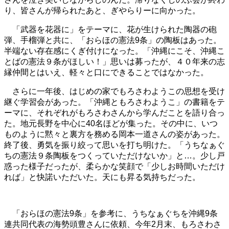
り、皆さんが帰られたあと、ぎやらりーに向かった。
「武器を花器に」をテーマに、花が生けられた陶器の砲
弾、手榴弾と共に、「おらほの憲法9条」の陶板はあった。
半端ない存在感にくぎ付けになった。「沖縄にこそ、沖縄こ
とばの憲法９条がほしい！」思いは募ったが、４０年来の志
縁仲間とはいえ、軽々と口にできることではなかった。
さらに一年後、はじめの家でもろさわようこの思想を受け
継ぐ学習会があった。「沖縄ともろさわようこ」の書籍をテ
ーマに、それぞれがもろさわさんから学んだことを語り合っ
た。地元長野を中心に40名ほどが集った。その中に、いつ
ものように黙々と裏方を務める岡本一道さんの姿があった。
終了後、勇気を振り絞って思いを打ち明けた。「うちなぁぐ
ちの憲法９条陶板をつくっていただけないか」と…。少し戸
惑った様子だったが、柔らかな笑顔で「少しお時間いただけ
れば」と快諾いただいた。天にも昇る気持ちだった。
「おらほの憲法9条」を参考に、うちなぁぐちを沖縄9条
連共同代表の海勢頭豊さんに依頼、今年2月末、もろさわさ