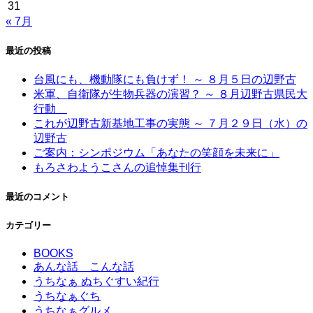
31
« 7月
最近の投稿
台風にも、機動隊にも負けず！ ～ ８月５日の辺野古
米軍、自衛隊が生物兵器の演習？ ～ ８月辺野古県民大
行動
これが辺野古新基地工事の実態 ～ ７月２９日（水）の
辺野古
ご案内：シンポジウム「あなたの笑顔を未来に」
もろさわようこさんの追悼集刊行
最近のコメント
カテゴリー
BOOKS
あんな話 こんな話
うちなぁ ぬちぐすい紀行
うちなぁぐち
うちなぁグルメ