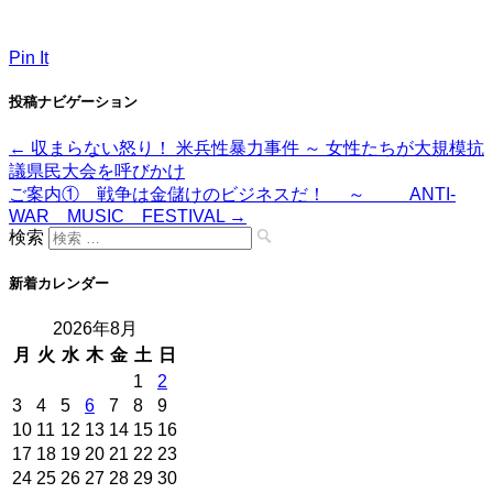
Pin It
投稿ナビゲーション
←
収まらない怒り！ 米兵性暴力事件 ～ 女性たちが大規模抗
議県民大会を呼びかけ
ご案内① 戦争は金儲けのビジネスだ！ ～ ANTI-
WAR MUSIC FESTIVAL
→
検索
新着カレンダー
2026年8月
月
火
水
木
金
土
日
1
2
3
4
5
6
7
8
9
10
11
12
13
14
15
16
17
18
19
20
21
22
23
24
25
26
27
28
29
30