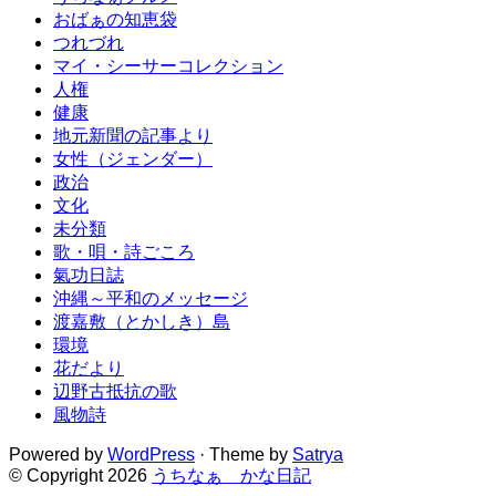
おばぁの知恵袋
つれづれ
マイ・シーサーコレクション
人権
健康
地元新聞の記事より
女性（ジェンダー）
政治
文化
未分類
歌・唄・詩ごころ
氣功日誌
沖縄～平和のメッセージ
渡嘉敷（とかしき）島
環境
花だより
辺野古抵抗の歌
風物詩
Powered by
WordPress
· Theme by
Satrya
© Copyright 2026
うちなぁ かな日記