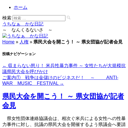
ホーム
検索
うちなぁ かな日記
～ なんくるないさ ～
Home
»
人権
»
県民大会を開こう！ ～ 県女団協が記者会見
投稿ナビゲーション
←
収まらない怒り！ 米兵性暴力事件 ～ 女性たちが大規模抗
議県民大会を呼びかけ
ご案内① 戦争は金儲けのビジネスだ！ ～ ANTI-
WAR MUSIC FESTIVAL
→
県民大会を開こう！ ～ 県女団協が記者
会見
県女性団体連絡協議会は、相次ぐ米兵による女性への性暴
力事件に対し、抗議の県民大会を開催するよう県議会へ要請