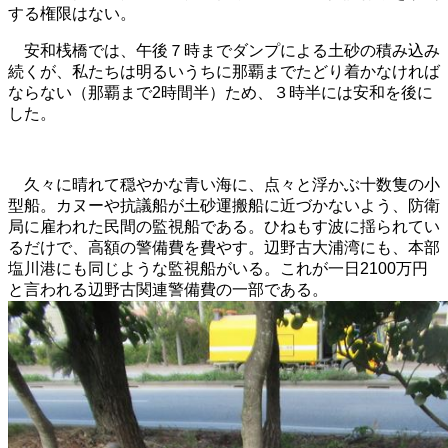
する権限はない。
安和桟橋では、午後７時までダンプによる土砂の積み込み
続くが、私たちは明るいうちに那覇までたどり着かなければ
ならない（那覇まで2時間半）ため、３時半には安和を後に
した。
久々に晴れて穏やかな青い海に、点々と浮かぶ十数隻の小
型船。カヌーや抗議船が土砂運搬船に近づかないよう、防衛
局に雇われた民間の監視船である。ひねもす波に揺られてい
るだけで、高額の警備費を費やす。辺野古大浦湾にも、本部
塩川港にも同じような監視船がいる。これが一日2100万円
と言われる辺野古関連警備費の一部である。