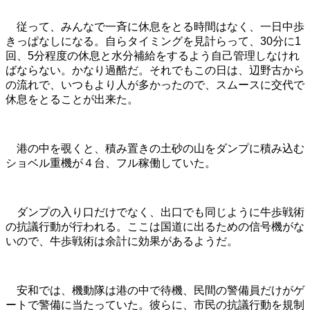
従って、みんなで一斉に休息をとる時間はなく、一日中歩
きっぱなしになる。自らタイミングを見計らって、30分に1
回、5分程度の休息と水分補給をするよう自己管理しなけれ
ばならない。かなり過酷だ。それでもこの日は、
辺野古から
の流れで、いつもより人が多かったので、スムースに交代で
休息をとることが出来た。
港の中を覗くと、積み置きの土砂の山をダンプに積み込む
ショベル重機が４台、フル稼働していた。
ダンプの入り口だけでなく、出口でも同じように牛歩戦術
の抗議行動が行われる。ここは国道に出るための信号機がな
いので、牛歩戦術は余計に効果があるようだ。
安和では、機動隊は港の中で待機、民間の警備員だけがゲ
ートで警備に当たっていた。彼らに、市民の抗議行動を規制