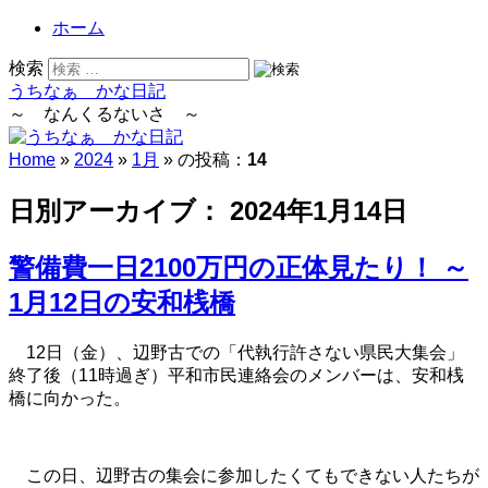
ホーム
検索
うちなぁ かな日記
～ なんくるないさ ～
Home
»
2024
»
1月
» の投稿：
14
日別アーカイブ：
2024年1月14日
警備費一日2100万円の正体見たり！ ～
1月12日の安和桟橋
12日（金）、辺野古での「代執行許さない県民大集会」
終了後（11時過ぎ）平和市民連絡会のメンバーは、安和桟
橋に向かった。
この日、辺野古の集会に参加したくてもできない人たちが