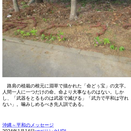
路肩の植栽の根元に淵草で描かれた「命どぅ宝」の文字。
人間一人に一つだけの命。命より大事なものはない。しか
し、「武器をとるものは武器で滅びる」「武力で平和は守れ
ない」。噛みしめるべき先人訓である。
沖縄～平和のメッセージ