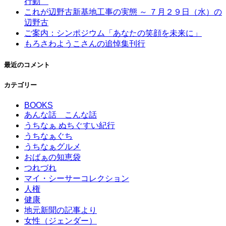
行動
これが辺野古新基地工事の実態 ～ ７月２９日（水）の
辺野古
ご案内：シンポジウム「あなたの笑顔を未来に」
もろさわようこさんの追悼集刊行
最近のコメント
カテゴリー
BOOKS
あんな話 こんな話
うちなぁ ぬちぐすい紀行
うちなぁぐち
うちなぁグルメ
おばぁの知恵袋
つれづれ
マイ・シーサーコレクション
人権
健康
地元新聞の記事より
女性（ジェンダー）