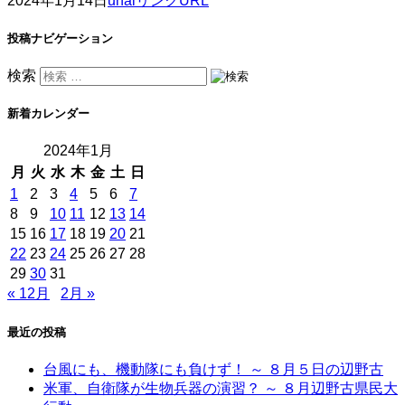
2024年1月14日
unai
リンクURL
投稿ナビゲーション
検索
新着カレンダー
2024年1月
月
火
水
木
金
土
日
1
2
3
4
5
6
7
8
9
10
11
12
13
14
15
16
17
18
19
20
21
22
23
24
25
26
27
28
29
30
31
« 12月
2月 »
最近の投稿
台風にも、機動隊にも負けず！ ～ ８月５日の辺野古
米軍、自衛隊が生物兵器の演習？ ～ ８月辺野古県民大