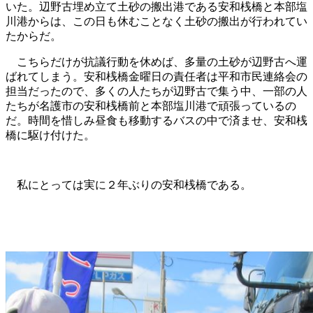
いた。辺野古埋め立て土砂の搬出港である安和桟橋と本部塩
川港からは、この日も休むことなく土砂の搬出が行われてい
たからだ。
こちらだけが抗議行動を休めば、多量の土砂が辺野古へ運
ばれてしまう。安和桟橋金曜日の責任者は平和市民連絡会の
担当だったので、多くの人たちが辺野古で集う中、一部の人
たちが名護市の安和桟橋前と本部塩川港で頑張っているの
だ。時間を惜しみ昼食も移動するバスの中で済ませ、安和桟
橋に駆け付けた。
私にとっては実に２年ぶりの安和桟橋である。