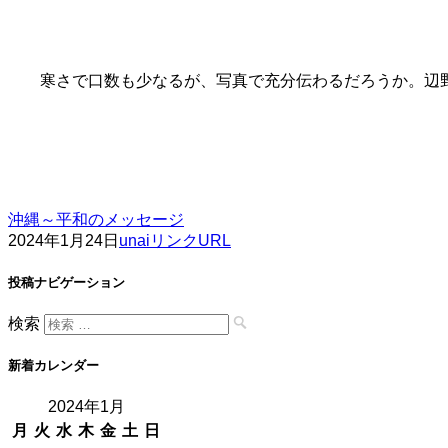
寒さで口数も少なるが、写真で充分伝わるだろうか。辺
沖縄～平和のメッセージ
2024年1月24日
unai
リンクURL
投稿ナビゲーション
検索
新着カレンダー
2024年1月
月
火
水
木
金
土
日