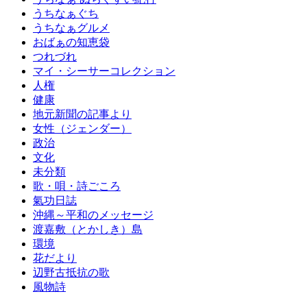
うちなぁぐち
うちなぁグルメ
おばぁの知恵袋
つれづれ
マイ・シーサーコレクション
人権
健康
地元新聞の記事より
女性（ジェンダー）
政治
文化
未分類
歌・唄・詩ごころ
氣功日誌
沖縄～平和のメッセージ
渡嘉敷（とかしき）島
環境
花だより
辺野古抵抗の歌
風物詩