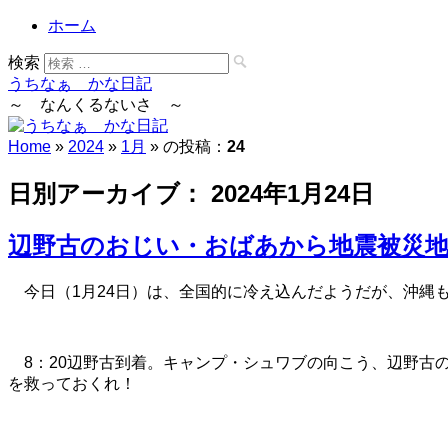
ホーム
検索
うちなぁ かな日記
～ なんくるないさ ～
Home
»
2024
»
1月
» の投稿：
24
日別アーカイブ：
2024年1月24日
辺野古のおじい・おばあから地震被災地
今日（1月24日）は、全国的に冷え込んだようだが、沖縄
8：20辺野古到着。キャンプ・シュワブの向こう、辺野
を救っておくれ！