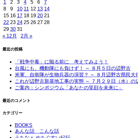
1
2
3
4
5
6
7
8
9
10
11
12
13
14
15
16
17
18
19
20
21
22
23
24
25
26
27
28
29
30
31
« 12月
2月 »
最近の投稿
「戦争中毒」に陥る前に 考えてみよう！
台風にも、機動隊にも負けず！ ～ ８月５日の辺野古
米軍、自衛隊が生物兵器の演習？ ～ ８月辺野古県民
これが辺野古新基地工事の実態 ～ ７月２９日（水）の
ご案内：シンポジウム「あなたの笑顔を未来に」
最近のコメント
カテゴリー
BOOKS
あんな話 こんな話
うちなぁ ぬちぐすい紀行