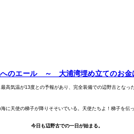
へのエール ～ 大浦湾埋め立てのお金は被
も最高気温が13度との予報があり、完全装備での辺野古となっ
古の海に天使の梯子が降りそそいでいる。天使たちよ！梯子を伝
今日も辺野古での一日が始まる。