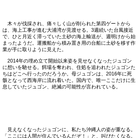
木々が伐採され、痛々しく山が削られた第四ゲートから
は、海上工事が進む大浦湾が見渡せる。3週続いた台風接近
で、ひと月近く滞っていた土砂の海上輸送が、週明けから始
まったようだ。運搬船から積み置き用の台船に土砂を移す作
業が手に取りように見えた。
2014年の埋め立て開始以来姿を見せなくなったジュゴン
に想いを馳せる。餌場を奪われ、住処を追われたジュゴンた
ちはどこへ行ったのだろうか。母ジュゴンは、2016年に死
骸となって西海岸に流れ着いた。国内で、唯一ここだけに生
息していたジュゴン、絶滅の可能性が言われている。
見えなくなったジュゴンに、私たち沖縄人の姿が重なる。
「ここには人間が住んでいるんだぞ！」と、叫びたくなる。