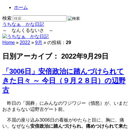
ホーム
検索
うちなぁ かな日記
～ なんくるないさ ～
Home
»
2022
»
9月
» の投稿：
29
日別アーカイブ：
2022年9月29日
「3006日」安倍政治に踏んづけられて
きた日々 ～ 今日（９月２８日）の辺野
古
昨日の「国葬」にみんなのワジワジー（憤怒）が、いまだ
おさまらない辺野古ゲート前。
不屈の座り込み3006日の看板がやたらと目に、胸に、痛
い。なぜなら
安倍政治に踏んづけられ、痛めつけられて来た