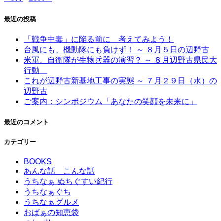
最近の投稿
「戦争中毒」に陥る前に 考えてみよう！
台風にも、機動隊にも負けず！ ～ ８月５日の辺野古
米軍、自衛隊が生物兵器の演習？ ～ ８月辺野古県民大
行動
これが辺野古新基地工事の実態 ～ ７月２９日（水）の
辺野古
ご案内：シンポジウム「あなたの笑顔を未来に」
最近のコメント
カテゴリー
BOOKS
あんな話 こんな話
うちなぁ ぬちぐすい紀行
うちなぁぐち
うちなぁグルメ
おばぁの知恵袋