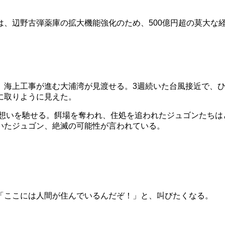
は、辺野古弾薬庫の拡大機能強化のため、500億円超の莫大な
海上工事が進む大浦湾が見渡せる。3週続いた台風接近で、ひ
に取りように見えた。
想いを馳せる。餌場を奪われ、住処を追われたジュゴンたちはど
いたジュゴン、絶滅の可能性が言われている。
「ここには人間が住んでいるんだぞ！」と、叫びたくなる。