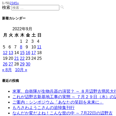
1 / 5
1
2
3
4
5
»
検索
新着カレンダー
2022年9月
月
火
水
木
金
土
日
1
2
3
4
5
6
7
8
9
10
11
12
13
14
15
16
17
18
19
20
21
22
23
24
25
26
27
28
29
30
« 8月
10月 »
最近の投稿
米軍、自衛隊が生物兵器の演習？ ～ ８月辺野古県民
これが辺野古新基地工事の実態 ～ ７月２９日（水）の
ご案内：シンポジウム「あなたの笑顔を未来に」
もろさわようこさんの追悼集刊行
なんだか変だよね！こんな世の中 ～ 7月22日の辺野古