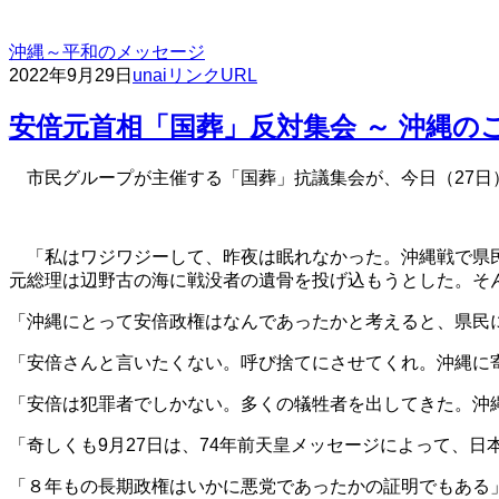
沖縄～平和のメッセージ
2022年9月29日
unai
リンクURL
安倍元首相「国葬」反対集会 ～ 沖縄の
市民グループが主催する「国葬」抗議集会が、今日（27日）
「私はワジワジーして、昨夜は眠れなかった。沖縄戦で県
元総理は辺野古の海に戦没者の遺骨を投げ込もうとした。そ
「沖縄にとって安倍政権はなんであったかと考えると、県民
「安倍さんと言いたくない。呼び捨てにさせてくれ。沖縄に
「安倍は犯罪者でしかない。多くの犠牲者を出してきた。沖
「奇しくも9月27日は、74年前天皇メッセージによって、
「８年もの長期政権はいかに悪党であったかの証明でもある