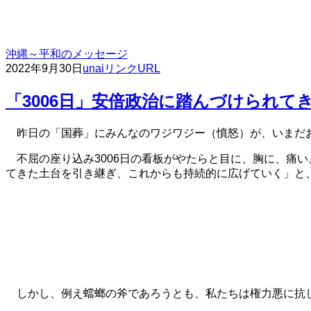
沖縄～平和のメッセージ
2022年9月30日
unai
リンクURL
「3006日」安倍政治に踏んづけられて
昨日の「国葬」にみんなのワジワジー（憤怒）が、いまだ
不屈の座り込み3006日の看板がやたらと目に、胸に、痛い
てきた土台を引き継ぎ、これからも持続的に広げていく」と
しかし、例え蟷螂の斧であろうとも、私たちは権力悪に抗