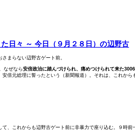
きた日々 ～ 今日（９月２８日）の辺野古
おさまらない辺野古ゲート前。
。なぜなら
安倍政治に踏んづけられ、痛めつけられて来た300
、安倍元総理に誓ったという（新聞報道）。それは、これから
して、これからも辺野古ゲート前に非暴力で座り込む。９時前