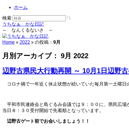
ホーム
検索
うちなぁ かな日記
～ なんくるないさ ～
Home
»
2022
» の投稿：
9月
月別アーカイブ：
9月 2022
辺野古県民大行動再開 ～ 10月1日辺野
コロナ禍で一年近く休止状態が続いていた毎月第一土曜日
平和市民連絡会と島ぐるみ会議では９：００に、県民広場
当日８：３０受付開始で先着順となっています。
辺野古ゲート前でお会いしましょう！！