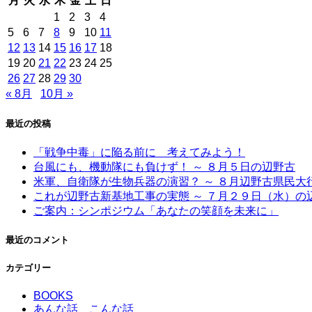
月
火
水
木
金
土
日
1
2
3
4
5
6
7
8
9
10
11
12
13
14
15
16
17
18
19
20
21
22
23
24
25
26
27
28
29
30
« 8月
10月 »
最近の投稿
「戦争中毒」に陥る前に 考えてみよう！
台風にも、機動隊にも負けず！ ～ ８月５日の辺野古
米軍、自衛隊が生物兵器の演習？ ～ ８月辺野古県民
これが辺野古新基地工事の実態 ～ ７月２９日（水）の
ご案内：シンポジウム「あなたの笑顔を未来に」
最近のコメント
カテゴリー
BOOKS
あんな話 こんな話