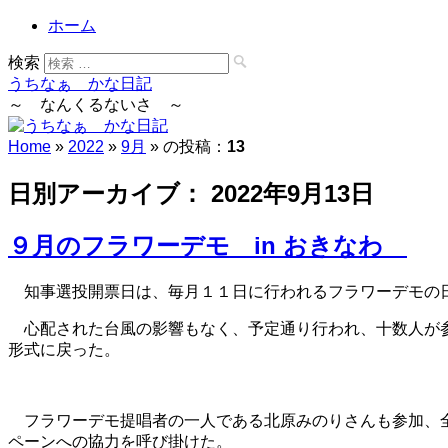
ホーム
検索
うちなぁ かな日記
～ なんくるないさ ～
Home
»
2022
»
9月
» の投稿：
13
日別アーカイブ：
2022年9月13日
９月のフラワーデモ in おきなわ
知事選投開票日は、毎月１１日に行われるフラワーデモの
心配された台風の影響もなく、予定通り行われ、十数人が
形式に戻った。
フラワーデモ提唱者の一人である北原みのりさんも参加、
ペーンへの協力を呼び掛けた。