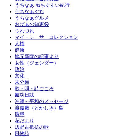
うちなぁ ぬちぐすい紀行
うちなぁぐち
うちなぁグルメ
おばぁの知恵袋
つれづれ
マイ・シーサーコレクション
人権
健康
地元新聞の記事より
女性（ジェンダー）
政治
文化
未分類
歌・唄・詩ごころ
氣功日誌
沖縄～平和のメッセージ
渡嘉敷（とかしき）島
環境
花だより
辺野古抵抗の歌
風物詩