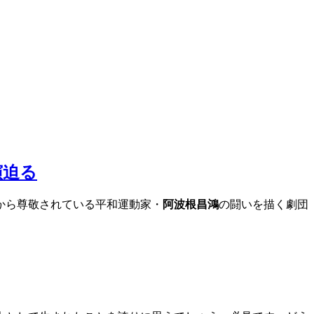
演迫る
から尊敬されている平和運動家・
阿波根昌鴻
の闘いを描く劇団