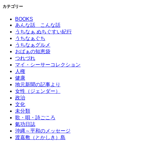
カテゴリー
BOOKS
あんな話 こんな話
うちなぁ ぬちぐすい紀行
うちなぁぐち
うちなぁグルメ
おばぁの知恵袋
つれづれ
マイ・シーサーコレクション
人権
健康
地元新聞の記事より
女性（ジェンダー）
政治
文化
未分類
歌・唄・詩ごころ
氣功日誌
沖縄～平和のメッセージ
渡嘉敷（とかしき）島