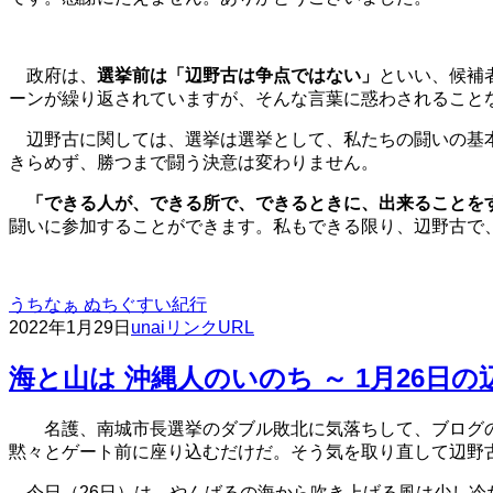
政府は、
選挙前は「辺野古は争点ではない」
といい、候補
ーンが繰り返されていますが、
そんな言葉に惑わされること
辺野古に関しては、選挙は選挙として、私たちの闘いの基本
きらめず、勝つまで闘う決意は変わりません。
「できる人が、できる所で、できるときに、出来ることを
闘いに参加することができます。私もできる限り、辺野古で
うちなぁ ぬちぐすい紀行
2022年1月29日
unai
リンクURL
海と山は 沖縄人のいのち ～ 1月26日の
名護、南城市長選挙のダブル敗北に気落ちして、ブログの
黙々とゲート前に座り込むだけだ。そう気を取り直して辺野
今日（26日）は、やんばるの海から吹き上げる風は少し冷