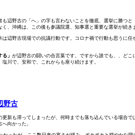
者も辺野古の「へ」の字も言わないことを徹底、選挙に勝つと
なく、
沖縄は、この後も参議院選、知事選と重要な選挙が続き
は辺野古現場での抗議行動です。コロナ禍で行動も思うに任
する」
が辺野古の闘いの合言葉です。ですから誰でも、、どこ
、塩川で、安和で、これからも座り続けます。
辺野古
更新も滞ってしまったが、何時までも落ち込んでいる場合で
古へ向かった。
たかったが、ここ数日来の寒さが緩み、ポカポカと穏やかな陽