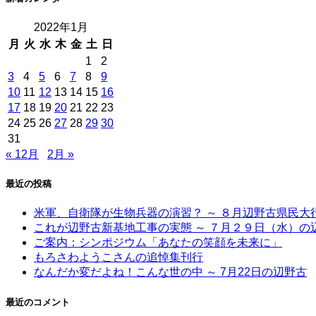
2022年1月
月
火
水
木
金
土
日
1
2
3
4
5
6
7
8
9
10
11
12
13
14
15
16
17
18
19
20
21
22
23
24
25
26
27
28
29
30
31
« 12月
2月 »
最近の投稿
米軍、自衛隊が生物兵器の演習？ ～ ８月辺野古県民
これが辺野古新基地工事の実態 ～ ７月２９日（水）の
ご案内：シンポジウム「あなたの笑顔を未来に」
もろさわようこさんの追悼集刊行
なんだか変だよね！こんな世の中 ～ 7月22日の辺野古
最近のコメント