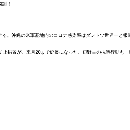
感謝！
する。沖縄の米軍基地内のコロナ感染率はダントツ世界一と報
防止措置が、来月20まで延長になった。辺野古の抗議行動も、