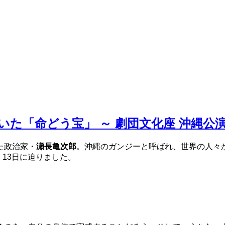
た「命どう宝」 ～ 劇団文化座 沖縄公
た政治家・
瀬長亀次郎
。沖縄のガンジーと呼ばれ、世界の人々
、13日に迫りました。