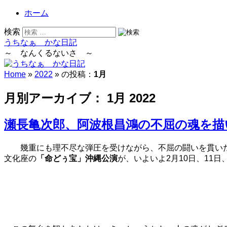
ホーム
検索
うちなぁ かな日記
～ なんくるないさ ～
Home
»
2022
» の投稿：
1月
月別アーカイブ：
1月 2022
瀬長亀次郎、阿波根昌鴻の不屈の魂を描い
幾重にも理不尽な弾圧を受けながら、不屈の闘いを貫い
文化座の
「命どぅ宝」沖縄公演
が、いよいよ2月10日、11日