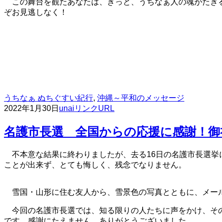
この舞台を観たあなたは、きっと、うちなぁ人の魂がたぎ
ぞお見逃しなく！
うちなぁ ぬちぐすい紀行
,
沖縄～平和のメッセージ
2022年1月30日
unai
リンクURL
名護市長選 全国からの応援に感謝！御
不本意な結果に終わりましたが、去る16日の名護市長選
ことが出来ず、とても悔しく、残念でなりません。
雪国・山形に住む友人から、雪景色の写真とともに、メー
今回の名護市長選では、知る限りの人たちに声をかけ、その
です。感謝にたえません。ありがとうございました。