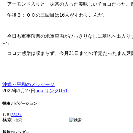
アーモンド入りと、抹茶の入った美味しいチョコだった。
午後３：００の三回目は16人がすわりこんだ。
今日も軍事演習の米軍車両がひっきりなしに基地へ出入り
い。
コロナ感染は収まらず、今月31日までの予定だったまん延
沖縄～平和のメッセージ
2022年1月27日
unai
リンクURL
投稿ナビゲーション
1 / 5
1
2
3
4
5
»
検索
新着カレンダー