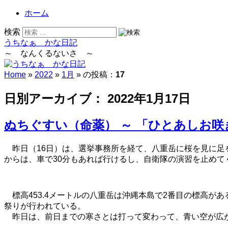
ホーム
検索
うちなぁ かな日記
～ なんくるないさ ～
Home
»
2022
»
1月
» の投稿：
17
日別アーカイブ：
2022年1月17日
ぬちぐすい（命薬） ～ 「ひとあしお咲
昨日（16日）は、選挙事務所を経て、八重岳に桜を見に足
からは、車で30分もあれば行けるし、自衛隊の演習を止めて
標高453.4メートルの八重岳は沖縄本島で2番目の標高が
祭りが行われている。
昨日は、前日までの寒さとは打って変わって、青い空が広