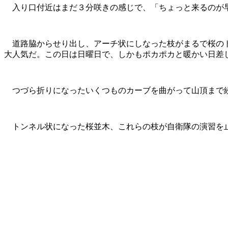
入り口付近はまだ３分咲きの感じで、「ちょっと来るのが早
道路脇からせり出し、アーチ状にしなった枝がまるで桜のト
大人気だ。この日は日曜日で、しかもポカポカと暖かい日差
つづら折りになったいくつものカーブを曲がって山頂まで
トンネル状になった桜並木、これらの枝が自衛隊の演習を止