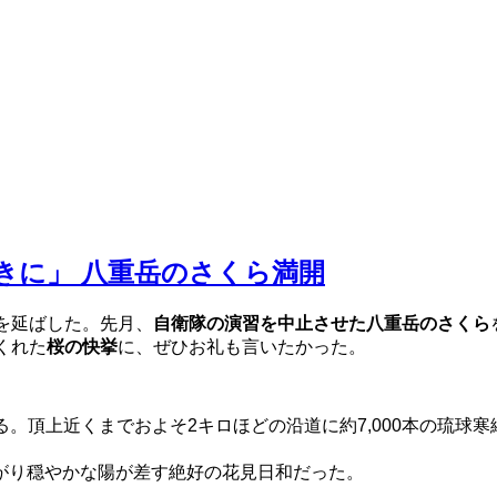
きに」 八重岳のさくら満開
を延ばした。先月、
自衛隊の演習を中止させた八重岳のさくら
くれた
桜の快挙
に、ぜひお礼も言いたかった。
ある。頂上近くまでおよそ2キロほどの沿道に約7,000本の琉
がり穏やかな陽が差す絶好の花見日和だった。