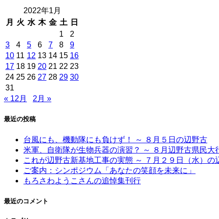
2022年1月
月
火
水
木
金
土
日
1
2
3
4
5
6
7
8
9
10
11
12
13
14
15
16
17
18
19
20
21
22
23
24
25
26
27
28
29
30
31
« 12月
2月 »
最近の投稿
台風にも、機動隊にも負けず！ ～ ８月５日の辺野古
米軍、自衛隊が生物兵器の演習？ ～ ８月辺野古県民
これが辺野古新基地工事の実態 ～ ７月２９日（水）の
ご案内：シンポジウム「あなたの笑顔を未来に」
もろさわようこさんの追悼集刊行
最近のコメント