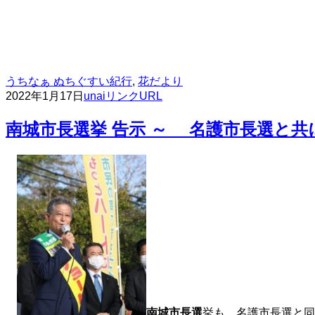
うちなぁ ぬちぐすい紀行
,
花だより
2022年1月17日
unai
リンクURL
南城市長選挙 告示 ～ 名護市長選と共
南城市長選
挙も、名護市長選と同