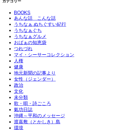
カテゴリー
BOOKS
あんな話 こんな話
うちなぁ ぬちぐすい紀行
うちなぁぐち
うちなぁグルメ
おばぁの知恵袋
つれづれ
マイ・シーサーコレクション
人権
健康
地元新聞の記事より
女性（ジェンダー）
政治
文化
未分類
歌・唄・詩ごころ
氣功日誌
沖縄～平和のメッセージ
渡嘉敷（とかしき）島
環境