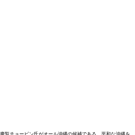
。
慶覧チョービン氏がオール沖縄の候補である。平和な沖縄を