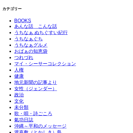
カテゴリー
BOOKS
あんな話 こんな話
うちなぁ ぬちぐすい紀行
うちなぁぐち
うちなぁグルメ
おばぁの知恵袋
つれづれ
マイ・シーサーコレクション
人権
健康
地元新聞の記事より
女性（ジェンダー）
政治
文化
未分類
歌・唄・詩ごころ
氣功日誌
沖縄～平和のメッセージ
渡嘉敷（とかしき）島