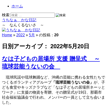
ホーム
検索
うちなぁ かな日記
～ なんくるないさ ～
Home
»
2022
»
5月
» の投稿：
20
日別アーカイブ：
2022年5月20日
なは子どもの居場所 支援 贈呈式 ～
琉球芸能うないの会
琉球民謡や琉球舞踊など、沖縄の芸能に携わる女性たちで
つくるボランティアグループ
「琉球芸能うないの会」
が、子
ども食堂やキッズクラブなど「なは子どもの居場所ネーッと
ワーク」に支援の物資を寄贈、その贈呈式が19日、那覇市
社会福祉協議会で行われ、メンバーの一員として立ち会いま
した。