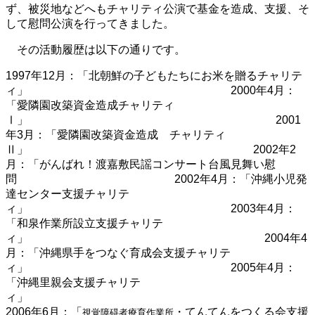
ず、被災地などへもチャリティ公演で基金を造成、支援、そ
して慰問公演を行ってきました。
その活動履歴は以下の通りです。
1997年12月：「北朝鮮の子どもたちにお米を贈るチャリテ
ィ」 2000年4月：
「愛隣園改築資金造成チャリティ
Ⅰ」 2001
年3月：「愛隣園改築資金造成 チャリティ
Ⅱ」
2002年2
月：「がんばれ！渡嘉敷民謡コンサート台風見舞い慰
問 2002年4月：「沖縄小児発
達センター支援チャリテ
ィ」 2003年4月：
「和泉作業所設立支援チャリテ
ィ」 2004年4
月：「沖縄県手をつなぐ育成会支援チャリテ
ィ」 2005年4月：
「沖縄里親会支援チャリテ
ィ」
2006年6月：「
・てんてんをつくる会支援
視覚障碍者療育作業所