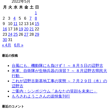
2022年5月
月
火
水
木
金
土
日
1
2
3
4
5
6
7
8
9
10
11
12
13
14
15
16
17
18
19
20
21
22
23
24
25
26
27
28
29
30
31
« 4月
6月 »
最近の投稿
台風にも、機動隊にも負けず！ ～ ８月５日の辺野古
米軍、自衛隊が生物兵器の演習？ ～ ８月辺野古県民大
行動
これが辺野古新基地工事の実態 ～ ７月２９日（水）の
辺野古
ご案内：シンポジウム「あなたの笑顔を未来に」
もろさわようこさんの追悼集刊行
最近のコメント