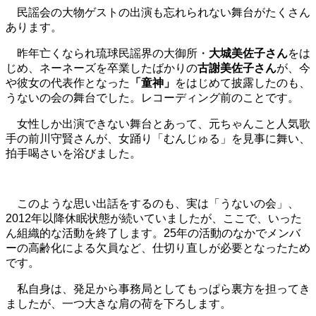
民謡会の大物ゲストの出演も忘れられない舞台がたくさん
あります。
昨年亡くなられ琉球民謡界の大御所・
大城美佐子さん
をは
じめ、ネーネーズを卒業したばかりの
古謝美佐子さん
が、今
や彼女の代表作となった
「童神」
をはじめて披露したのも、
うないの会の舞台でした。レコーディング前のことです。
女性しか出演できない舞台とあって、元ちゃんこと人気歌
手の前川守賢さんが、女踊り「むんじゅる」を見事に舞い、
拍手喝さいを浴びました。
このような思い出話をするのも、実は「うないの会」、
2012年以降休眠状態が続いていましたが、ここで、いった
ん組織的な活動を終了します。25年の活動のなかでメンバ
ーの高齢化による欠員など、仕切り直しが必要となったため
です。
私自身は、発足から事務局としてもっぱら裏方を担ってき
ましたが、一つ大きな肩の荷を下ろします。