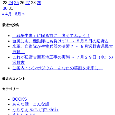
23
24
25
26
27
28
29
30
31
« 4月
6月 »
最近の投稿
「戦争中毒」に陥る前に 考えてみよう！
台風にも、機動隊にも負けず！ ～ ８月５日の辺野古
米軍、自衛隊が生物兵器の演習？ ～ ８月辺野古県民大
行動
これが辺野古新基地工事の実態 ～ ７月２９日（水）の
辺野古
ご案内：シンポジウム「あなたの笑顔を未来に」
最近のコメント
カテゴリー
BOOKS
あんな話 こんな話
うちなぁ ぬちぐすい紀行
うちなぁぐち