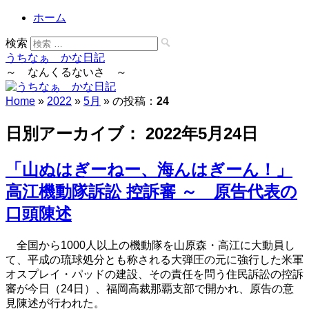
ホーム
検索
うちなぁ かな日記
～ なんくるないさ ～
Home
»
2022
»
5月
» の投稿：
24
日別アーカイブ：
2022年5月24日
「山ぬはぎーねー、海んはぎーん！」
高江機動隊訴訟 控訴審 ～ 原告代表の
口頭陳述
全国から1000人以上の機動隊を山原森・高江に大動員し
て、平成の琉球処分とも称される大弾圧の元に強行した米軍
オスプレイ・パッドの建設、その責任を問う住民訴訟の控訴
審が今日（24日）、福岡高裁那覇支部で開かれ、原告の意
見陳述が行われた。