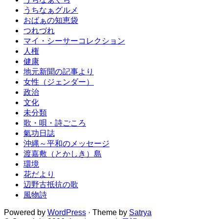
うちなぁグルメ
おばぁの知恵袋
つれづれ
マイ・シーサーコレクション
人権
健康
地元新聞の記事より
女性（ジェンダー）
政治
文化
未分類
歌・唄・詩ごころ
氣功日誌
沖縄～平和のメッセージ
渡嘉敷（とかしき）島
環境
花だより
辺野古抵抗の歌
風物詩
Powered by
WordPress
· Theme by
Satrya