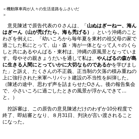
＜機動隊車両が人々の生活道路をふさいだ
＞
意見陳述で原告代表のＯさんは、「
山ぬはぎーねー、海ん
はぎーん（山が禿げたら、海も禿げる）
」という沖縄のこと
わざを例えに、
「
幼いころから毎年夏を東村の祖父母の家で
過ごした私にとって、山・森・海が一体となって人々のくら
しと共にあるやんばる・東村は、沖縄の原風景となっていま
す。母やその親きょうだいを通して私は、
やんばるの森が島
に生きる人間にとっていかに大切なものであるか
を学びまし
た」と訴え、たくさんの不正義、正当制の欠落の積み重ねの
上に強行された米軍ヘリパット建設の不当性を糾弾した。
（陳述の途中、思わず声を詰まらせたOさん。後の報告集会
で、小さいころに過ごしたときの風景が浮かんできて…
と。）
控訴審は、この原告の意見陳述だけのわずか10分程度で
終了、即結審となり、８月31日、判決が言い渡されること
になった。