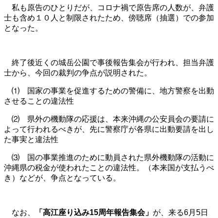
私も原告のひとりだが、コロナ禍で原告席の人数が、弁護
士も含め１０人と制限されたため、傍聴席（抽選）での参加
となった。
終了後近くの城岳公園で事後報告集会が行われ、担当弁護
士から、今回の裁判の争点が説明された。
⑴ 国家の事業を促進するための警備に、地方警察を出動
させることの違法性
⑵ 県外の機動隊の応援は、本来沖縄の公安員会の要請に
よって行われるべきが、先に警察庁が各県に出動要請を出し
た事実と違法性
⑶ 国の事業推進のために動員された県外機動隊の活動に
沖縄県の税金が使われたことの違法性。（本来国が支払うべ
き）などが、争点となっている。
なお、
「高江座り込み15周年報告集会」
が、来る6月5日