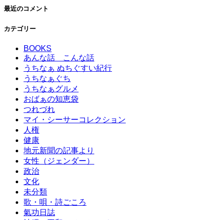
最近のコメント
カテゴリー
BOOKS
あんな話 こんな話
うちなぁ ぬちぐすい紀行
うちなぁぐち
うちなぁグルメ
おばぁの知恵袋
つれづれ
マイ・シーサーコレクション
人権
健康
地元新聞の記事より
女性（ジェンダー）
政治
文化
未分類
歌・唄・詩ごころ
氣功日誌