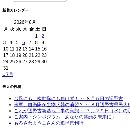
新着カレンダー
2026年8月
月
火
水
木
金
土
日
1
2
3
4
5
6
7
8
9
10
11
12
13
14
15
16
17
18
19
20
21
22
23
24
25
26
27
28
29
30
31
« 7月
最近の投稿
台風にも、機動隊にも負けず！ ～ ８月５日の辺野古
米軍、自衛隊が生物兵器の演習？ ～ ８月辺野古県民
これが辺野古新基地工事の実態 ～ ７月２９日（水）の
ご案内：シンポジウム「あなたの笑顔を未来に」
もろさわようこさんの追悼集刊行