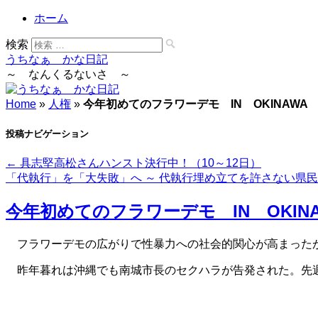
ホーム
検索
うちなぁ かな日記
～ なんくるないさ ～
Home
»
人権
»
今年初めてのフラワーデモ IN OKINAWA
投稿ナビゲーション
←
具志堅高松さんハンスト決行中！（10～12日）
「代執行」を「大失敗」へ ～ 代執行埋め立てを許さない県
今年初めてのフラワーデモ IN OKIN
フラワーデモの広がりで性暴力への社会的関心が高まった
昨年暮れは沖縄でも南城市長のセクハラが告発された。先週