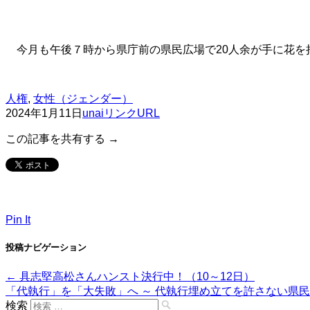
今月も午後７時から県庁前の県民広場で20人余が手に花を
人権
,
女性（ジェンダー）
2024年1月11日
unai
リンクURL
この記事を共有する →
Pin It
投稿ナビゲーション
←
具志堅高松さんハンスト決行中！（10～12日）
「代執行」を「大失敗」へ ～ 代執行埋め立てを許さない県
検索