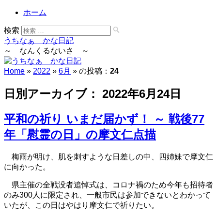
ホーム
検索
うちなぁ かな日記
～ なんくるないさ ～
Home
»
2022
»
6月
» の投稿：
24
日別アーカイブ：
2022年6月24日
平和の祈り いまだ届かず！ ～ 戦後77
年「慰霊の日」の摩文仁点描
梅雨が明け、肌を刺すような日差しの中、四姉妹で摩文仁
に向かった。
県主催の全戦没者追悼式は、コロナ禍のため今年も招待者
のみ300人に限定され、一般市民は参加できないとわかって
いたが、この日はやはり摩文仁で祈りたい。