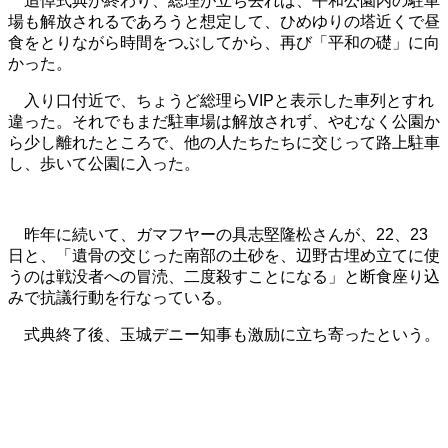
追悼式典が終わり、総理が立ち去れば、平和公園内の駐車
場も解放されるであろうと想定して、ひめゆりの塔近くで昼
食をとりながら時間をつぶしてから、再び「平和の礎」に向
かった。
入り口付近で、ちょうど総理らVIPと表示した車列とすれ
違った。それでもまだ駐車場は解放されず、やむなく公園か
ら少し離れたところで、他の人たちたちに交じって路上駐車
し、歩いて公園に入った。
昨年に続いて、ガマフヤーの具志堅隆松さんが、22、23
日と、「遺骨の交じった南部の土砂を、辺野古埋め立てに使
うのは戦没者への冒涜、二度殺すことになる」と断食座り込
みで抗議行動を行なっている。
式典終了後、玉城デニー知事も激励に立ち寄ったという。