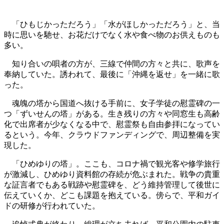
「ひもじかっただろう」「水がほしかっただろう」と、当
時に思いを馳せ、お花だけでなく水や食べ物のお供えものも
多い。
知り合いの唄者の方が、三線で仲間の方々と共に、歌声を
奉納していた。誘われて、最後に「沖縄を返せ」を一緒に歌
った。
魂魄の塔から国道へ抜ける手前に、女子学徒の慰霊碑の一
つ「ずいせんの塔」がある。生き残りの方々や同窓生も高齢
化で出席者が少なくなる中で、慰霊祭も自由参拝になってい
るという。今年、クラウドファンディングで、周辺整備を実
現した。
「ひめゆりの塔」。ここも、コロナ禍で観光客や修学旅行
が激減し、ひめゆり資料館の存続が危ぶまれた。戦争の貴重
な証言者でもある戦跡や慰霊碑を、どう維持管理して後世に
伝えていくか、どこも課題を抱えている。
傍らで、平和ガイ
ドの研修が行われていた。