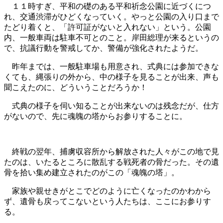
１１時すぎ、平和の礎のある平和祈念公園に近づくにつ
れ、交通渋滞がひどくなっていく。やっと公園の入り口まで
たどり着くと、「許可証がないと入れない」という。公園
内、一般車両は駐車不可とのこと。岸田総理が来るというの
で、抗議行動を警戒してか、警備が強化されたようだ。
昨年までは、一般駐車場も用意され、式典には参加できな
くても、縄張りの外から、中の様子を見ることが出来、声も
聞こえたのに、どういうことだろうか！
式典の様子を伺い知ることが出来ないのは残念だが、仕方
がないので、先に魂魄の塔からお参りすることに。
終戦の翌年、捕虜収容所から解放された人々がこの地で見
たのは、いたるところに散乱する戦死者の骨だった。その遺
骨を拾い集め建立されたのがこの「魂魄の塔」。
家族や親せきがとこでどのように亡くなったのかわから
ず、遺骨も戻ってこないという人たちは、ここにお参りす
る。