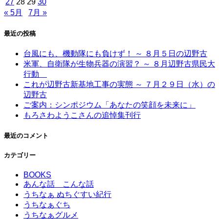
27
28
29
30
« 5月
7月 »
最近の投稿
台風にも、機動隊にも負けず！ ～ ８月５日の辺野古
米軍、自衛隊が生物兵器の演習？ ～ ８月辺野古県民大
行動
これが辺野古新基地工事の実態 ～ ７月２９日（水）の
辺野古
ご案内：シンポジウム「あなたの笑顔を未来に」
もろさわようこさんの追悼集刊行
最近のコメント
カテゴリー
BOOKS
あんな話 こんな話
うちなぁ ぬちぐすい紀行
うちなぁぐち
うちなぁグルメ