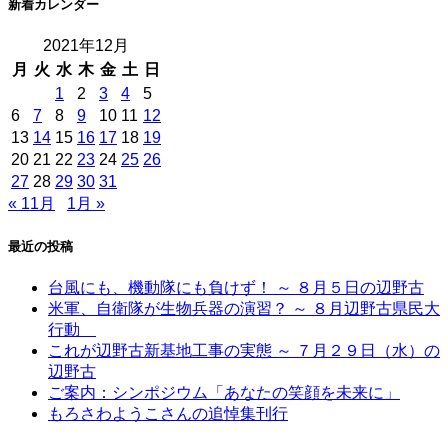
新着カレンダー
2021年12月
月
火
水
木
金
土
日
1
2
3
4
5
6
7
8
9
10
11
12
13
14
15
16
17
18
19
20
21
22
23
24
25
26
27
28
29
30
31
« 11月
1月 »
最近の投稿
台風にも、機動隊にも負けず！ ～ ８月５日の辺野古
米軍、自衛隊が生物兵器の演習？ ～ ８月辺野古県民大
行動
これが辺野古新基地工事の実態 ～ ７月２９日（水）の
辺野古
ご案内：シンポジウム「あなたの笑顔を未来に」
もろさわようこさんの追悼集刊行