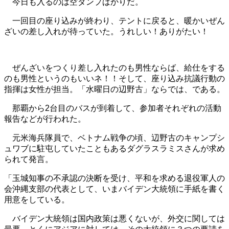
今日も入るのは空ダンプばかりだ。
一回目の座り込みが終わり、テントに戻ると、暖かいぜん
ざいの差し入れが待っていた。うれしい！ありがたい！
ぜんざいをつくり差し入れたのも男性ならば、給仕をする
のも男性というのもいいネ！！そして、座り込み抗議行動の
指揮は女性が担当。「水曜日の辺野古」ならでは、である。
那覇から2台目のバスが到着して、参加者それぞれの活動
報告などが行われた。
元米海兵隊員で、ベトナム戦争の頃、辺野古のキャンプシ
ュワブに駐屯していたこともあるダグラスラミスさんが求め
られて発言。
「玉城知事の不承認の決断を受け、平和を求める退役軍人の
会沖縄支部の代表として、いまバイデン大統領に手紙を書く
用意をしている。
バイデン大統領は国内政策は悪くないが、外交に関しては