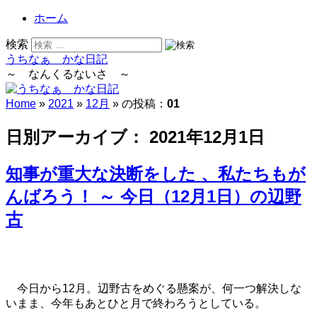
ホーム
検索
うちなぁ かな日記
～ なんくるないさ ～
Home
»
2021
»
12月
» の投稿：
01
日別アーカイブ：
2021年12月1日
知事が重大な決断をした 、私たちもが
んばろう！ ～ 今日（12月1日）の辺野
古
今日から12月。辺野古をめぐる懸案が、何一つ解決しな
いまま、今年もあとひと月で終わろうとしている。