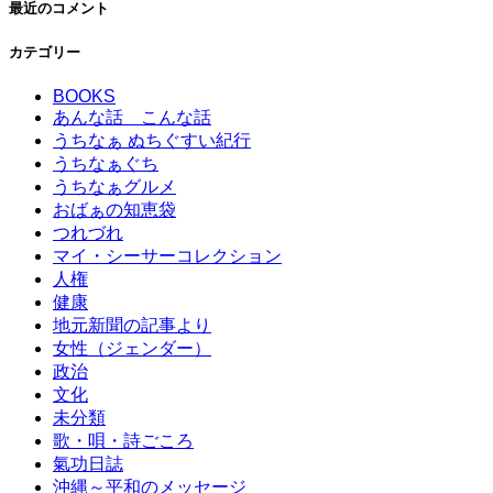
最近のコメント
カテゴリー
BOOKS
あんな話 こんな話
うちなぁ ぬちぐすい紀行
うちなぁぐち
うちなぁグルメ
おばぁの知恵袋
つれづれ
マイ・シーサーコレクション
人権
健康
地元新聞の記事より
女性（ジェンダー）
政治
文化
未分類
歌・唄・詩ごころ
氣功日誌
沖縄～平和のメッセージ