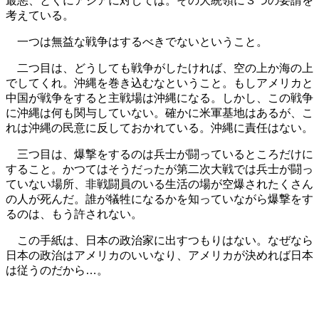
最悪、とくにアジアに対しては。その大統領に３つの要請を
考えている。
一つは無益な戦争はするべきでないということ。
二つ目は、どうしても戦争がしたければ、空の上か海の上
でしてくれ。沖縄を巻き込むなということ。もしアメリカと
中国が戦争をすると主戦場は沖縄になる。しかし、この戦争
に沖縄は何も関与していない。確かに米軍基地はあるが、こ
れは沖縄の民意に反しておかれている。沖縄に責任はない。
三つ目は、爆撃をするのは兵士が闘っているところだけに
すること。かつてはそうだったが第二次大戦では兵士が闘っ
ていない場所、非戦闘員のいる生活の場が空爆されたくさん
の人が死んだ。誰が犠牲になるかを知っていながら爆撃をす
るのは、もう許されない。
この手紙は、日本の政治家に出すつもりはない。なぜなら
日本の政治はアメリカのいいなり、アメリカが決めれば日本
は従うのだから…。