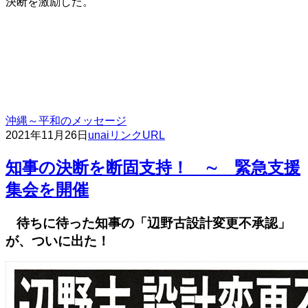
決断を激励した。
沖縄～平和のメッセージ
2021年11月26日
unai
リンクURL
知事の決断を断固支持！ ∼ 緊急支援
集会を開催
待ちに待った知事の「辺野古設計変更不承認」
が、ついに出た！