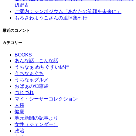
辺野古
ご案内：シンポジウム「あなたの笑顔を未来に」
もろさわようこさんの追悼集刊行
最近のコメント
カテゴリー
BOOKS
あんな話 こんな話
うちなぁ ぬちぐすい紀行
うちなぁぐち
うちなぁグルメ
おばぁの知恵袋
つれづれ
マイ・シーサーコレクション
人権
健康
地元新聞の記事より
女性（ジェンダー）
政治