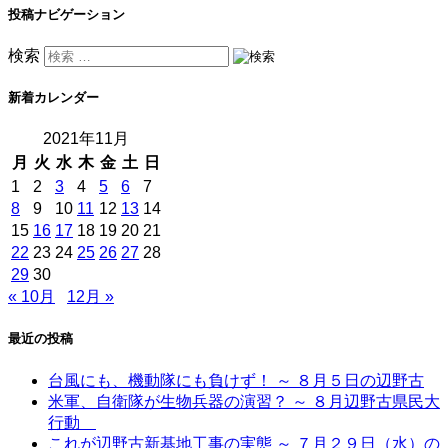
投稿ナビゲーション
検索
新着カレンダー
2021年11月
月
火
水
木
金
土
日
1
2
3
4
5
6
7
8
9
10
11
12
13
14
15
16
17
18
19
20
21
22
23
24
25
26
27
28
29
30
« 10月
12月 »
最近の投稿
台風にも、機動隊にも負けず！ ～ ８月５日の辺野古
米軍、自衛隊が生物兵器の演習？ ～ ８月辺野古県民大
行動
これが辺野古新基地工事の実態 ～ ７月２９日（水）の