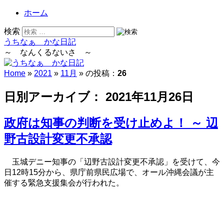
ホーム
検索
うちなぁ かな日記
～ なんくるないさ ～
Home
»
2021
»
11月
» の投稿：
26
日別アーカイブ：
2021年11月26日
政府は知事の判断を受け止めよ！ ～ 辺
野古設計変更不承認
玉城デニー知事の「辺野古設計変更不承認」を受けて、今
日12時15分から、県庁前県民広場で、オール沖縄会議が主
催する緊急支援集会が行われた。