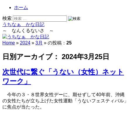
ホーム
検索
うちなぁ かな日記
～ なんくるないさ ～
Home
»
2024
»
3月
» の投稿：
25
日別アーカイブ：
2024年3月25日
次世代に繋ぐ「うない（女性）ネット
ワーク」
今年の３・８世界女性デーに、期せずして40年前、沖縄
の女性たちが立ち上げた女性運動「うないフェスティバル」
に焦点が当たった。