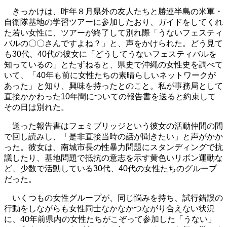
きっかけは、昨年８月県外の友人たちと勝連半島の米軍・
自衛隊基地の学習ツアーに参加したおり、ガイドをしてくれ
た若い女性に、ツアーが終了して別れ際「うないフェスティ
バルの〇〇さんですよね？」と、声をかけられた。どう見て
も30代、40代の彼女に「どうしてうないフェスティバルを
知っているの」とたずねると、県史で沖縄の女性史を調べて
いて、「40年も前に女性たちの素晴らしいネットワークが
あった」と知り、興味を持ったとのこと。私が事務局として
直接かかわった10年間についての報告書を送ると約束して
その日は別れた。
送った報告書はフェミブリッジという彼女の活動仲間の間
で回し読みし、「是非直接当時の話が聞きたい」と声がかか
った。彼女は、南城市長の性暴力問題にスタンディングで抗
議したり、基地問題で抵抗の意志を示す黄色いリボン運動な
ど、少数で活動している30代、40代の女性たちのグループ
だった。
いくつもの女性グループが、同じ悩みを持ち、試行錯誤の
行動をしながらも女性同士なかなかつながり合えない状況
に、40年前県内の女性たちがこぞって参加した「うない」