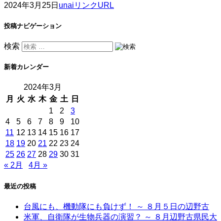
2024年3月25日
unai
リンクURL
投稿ナビゲーション
検索
新着カレンダー
2024年3月
月
火
水
木
金
土
日
1
2
3
4
5
6
7
8
9
10
11
12
13
14
15
16
17
18
19
20
21
22
23
24
25
26
27
28
29
30
31
« 2月
4月 »
最近の投稿
台風にも、機動隊にも負けず！ ～ ８月５日の辺野古
米軍、自衛隊が生物兵器の演習？ ～ ８月辺野古県民大