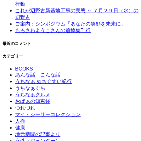
行動
これが辺野古新基地工事の実態 ～ ７月２９日（水）の
辺野古
ご案内：シンポジウム「あなたの笑顔を未来に」
もろさわようこさんの追悼集刊行
最近のコメント
カテゴリー
BOOKS
あんな話 こんな話
うちなぁ ぬちぐすい紀行
うちなぁぐち
うちなぁグルメ
おばぁの知恵袋
つれづれ
マイ・シーサーコレクション
人権
健康
地元新聞の記事より
女性（ジェンダー）