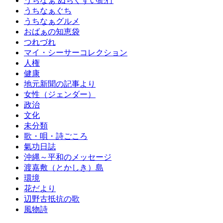
うちなぁ ぬちぐすい紀行
うちなぁぐち
うちなぁグルメ
おばぁの知恵袋
つれづれ
マイ・シーサーコレクション
人権
健康
地元新聞の記事より
女性（ジェンダー）
政治
文化
未分類
歌・唄・詩ごころ
氣功日誌
沖縄～平和のメッセージ
渡嘉敷（とかしき）島
環境
花だより
辺野古抵抗の歌
風物詩