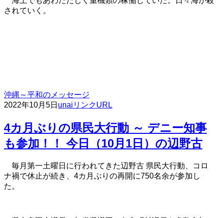
海上でもあわただしく重機類の稼働していた。日々海が殺
されていく。
沖縄～平和のメッセージ
2022年10月5日
unai
リンクURL
4カ月ぶりの県民大行動 ～ デニー知事
も参加！！ 今日（10月1日）の辺野古
毎月第一土曜日に行われてきた辺野古 県民大行動、コロ
ナ禍で休止が続き、4カ月ぶりの再開に750名余が参加し
た。