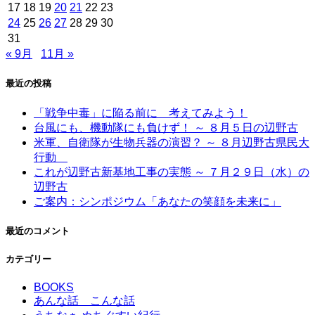
17
18
19
20
21
22
23
24
25
26
27
28
29
30
31
« 9月
11月 »
最近の投稿
「戦争中毒」に陥る前に 考えてみよう！
台風にも、機動隊にも負けず！ ～ ８月５日の辺野古
米軍、自衛隊が生物兵器の演習？ ～ ８月辺野古県民大
行動
これが辺野古新基地工事の実態 ～ ７月２９日（水）の
辺野古
ご案内：シンポジウム「あなたの笑顔を未来に」
最近のコメント
カテゴリー
BOOKS
あんな話 こんな話