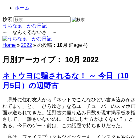
ホーム
検索
うちなぁ かな日記
～ なんくるないさ ～
Home
»
2022
» の投稿：
10月
(Page 4)
月別アーカイブ：
10月 2022
ネトウヨに騙されるな！ ～ 今日（10
月5日）の辺野古
県外に住む友人から「ネットでこんなひどい書き込みがさ
れてます」と、「ひろゆき」なるユーチューバーのスマホ画
面が送られてきた。辺野古の座り込み日数を現す掲示板を指
さして、「誰もいないのに 0日にした方がよくない？」と
ある。今日のゲート前は、この話題で持ちきりだった。
私は、フェイスブックもツイッターも、インスタもやらな