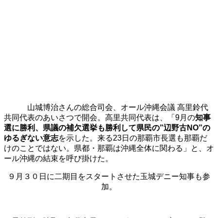
山城博治さんの総合司会、オール沖縄会議 高里鈴代
共同代表のあいさつで開会。高里共同代表は、「9月の
知事
選に勝利、県議の補欠選挙も勝利して県民の”辺野古NO”の
ゆるぎない意志
を示した。来る23日の那覇市長選も那覇だ
けのことではない。県都・那覇は沖縄全体に関わる」と、オ
ール沖縄の結束を呼び掛けた。
９月３０日に二期目をスタートさせた玉城デニー知事も参
加。