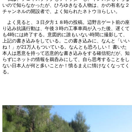
いので知らなかったが、ひろゆきなる人物は、かの有名な２
チャンネルの開設者で、よく知られたネトウヨらしい。
よく見ると、３日夕方１８時の投稿。辺野古ゲート前の座
り込み抗議行動は、午後３時の工事車両が入った後、遅くて
も4時には終了する。意図的に誰もいない時間に撮影して、
上記の書き込みをしている。この書き込みに、なんと「いい
ね！」が21万人もついている。なんとも恐ろしい！ 書いた
本人は悪意を持って恣意的な書き込みをする確信犯だが、知
らずにネットの情報を鵜呑みにして、自ら思考することをし
ない日本人が何と多いことか！憤るまえに情けなくなってく
る。