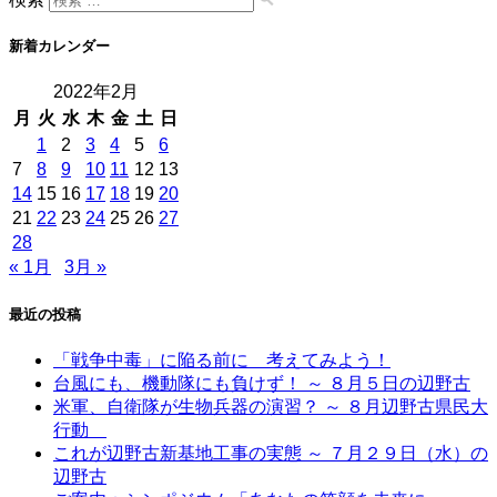
新着カレンダー
2022年2月
月
火
水
木
金
土
日
1
2
3
4
5
6
7
8
9
10
11
12
13
14
15
16
17
18
19
20
21
22
23
24
25
26
27
28
« 1月
3月 »
最近の投稿
「戦争中毒」に陥る前に 考えてみよう！
台風にも、機動隊にも負けず！ ～ ８月５日の辺野古
米軍、自衛隊が生物兵器の演習？ ～ ８月辺野古県民大
行動
これが辺野古新基地工事の実態 ～ ７月２９日（水）の
辺野古