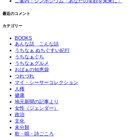
ご案内：シンポジウム「あなたの笑顔を未来に」
最近のコメント
カテゴリー
BOOKS
あんな話 こんな話
うちなぁ ぬちぐすい紀行
うちなぁぐち
うちなぁグルメ
おばぁの知恵袋
つれづれ
マイ・シーサーコレクション
人権
健康
地元新聞の記事より
女性（ジェンダー）
政治
文化
未分類
歌・唄・詩ごころ