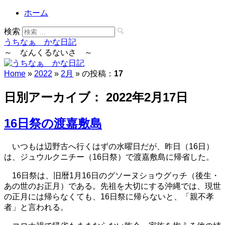
ホーム
検索
うちなぁ かな日記
～ なんくるないさ ～
Home
»
2022
»
2月
» の投稿：
17
日別アーカイブ：
2022年2月17日
16日祭の渡嘉敷島
いつもは辺野古へ行くはずの水曜日だが、昨日（16日）
は、ジュウルクニチー（16日祭）で渡嘉敷島に帰省した。
16日祭は、旧暦1月16日のグソーヌショウグヮチ（後生・
あの世のお正月）である。先祖を大切にする沖縄では、現世
の正月には帰らなくても、16日祭に帰らないと、「親不孝
者」と言われる。