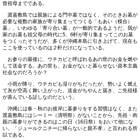
曾祖母までである。
渡嘉敷島では親族による門中墓ではなく、そのときお墓が
必要な複数の家族が寄り集まってつくる「もあい（模合）
墓」、いわゆる「寄り合い墓」が一般的であるようだ。我が
家のお墓も祖父母の時代に5、6軒が寄り集まってこのお墓
をつくったそうだが、多くが沖縄本島に引き上げて、現在も
ここを使っているのは２軒だけになっている。
お参りの最後に、ウチカビと呼ばれるあの世のお金を燃や
して送金する。あの世も、お金がないと暮らせない資本主義
社会なのだろうか？
小雨が降り、ウチカビも湿りがちだったが、勢いよく燃え
て灰が空高く舞い上がった。送金がちやんと届き、ご先祖様
が喜んでいる証しなのだという。
沖縄には春・秋のお彼岸に墓参りをする習慣はなく、また
渡嘉敷島にはシーミー（清明祭）がないことから、先祖・肉
親の墓参りができるのはこの日（16日祭）をおいて他にな
い。「ジュールクニチーに帰らないと親不孝」と言われる所
以である。