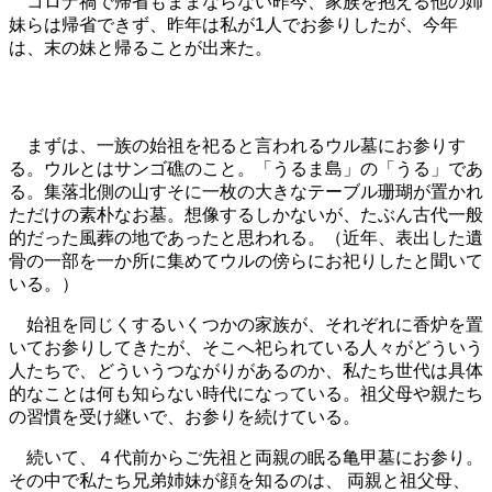
コロナ禍で帰省もままならない昨今、家族を抱える他の姉
妹らは帰省できず、昨年は私が1人でお参りしたが、今年
は、末の妹と帰ることが出来た。
まずは、一族の始祖を祀ると言われるウル墓にお参りす
る。ウルとはサンゴ礁のこと。「うるま島」の「うる」であ
る。集落北側の山すそに一枚の大きなテーブル珊瑚が置かれ
ただけの素朴なお墓。想像するしかないが、たぶん古代一般
的だった風葬の地であったと思われる。（近年、表出した遺
骨の一部を一か所に集めてウルの傍らにお祀りしたと聞いて
いる。）
始祖を同じくするいくつかの家族が、それぞれに香炉を置
いてお参りしてきたが、そこへ祀られている人々がどういう
人たちで、どういうつながりがあるのか、私たち世代は具体
的なことは何も
知らない時代になっている。祖父母や親たち
の習慣を受け継いで、お参りを続けている。
続いて、４代前からご先祖と両親の眠る亀甲墓にお参り。
その中で私たち兄弟姉妹が顔を知るのは、 両親と祖父母、