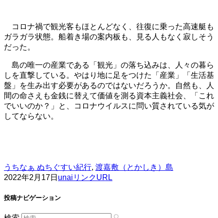
コロナ禍で観光客もほとんどなく、往復に乗った高速艇も
ガラガラ状態。船着き場の案内板も、見る人もなく寂しそう
だった。
島の唯一の産業である「観光」の落ち込みは、人々の暮ら
しを直撃している。やはり地に足をつけた「産業」「生活基
盤」を生み出す必要があるのではないだろうか。自然も、人
間の命さえも金銭に替えて価値を測る資本主義社会、「これ
でいいのか？」と、コロナウイルスに問い質されている気が
してならない。
うちなぁ ぬちぐすい紀行
,
渡嘉敷（とかしき）島
2022年2月17日
unai
リンクURL
投稿ナビゲーション
検索