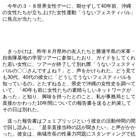
今年の３・８世界女性デーに、期せずして40年前、沖縄
の女性たちが立ち上げた女性運動「うないフェスティバル」
に焦点が当たった。
きっかけは、昨年８月県外の友人たちと勝連半島の米軍・
自衛隊基地の学習ツアーに参加したおり、ガイドをしてくれ
た若い女性に、ツアーが終了して別れ際「うないフェスティ
バルの〇〇さんですよね？」と、声をかけられた。どう見て
も30代、40代の彼女に「どうしてうないフェスティバルを
知っているの」とたずねると、県史で沖縄の女性史を調べて
いて、「40年も前に女性たちの素晴らしいネットワークが
あった」と知り、興味を持ったとのこと。私が事務局として
直接かかわった10年間についての報告書を送ると約束して
その日は別れた。
送った報告書はフェミブリッジという彼女の活動仲間の間
で回し読みし、「是非直接当時の話が聞きたい」と声がかか
った。彼女は、南城市長の性暴力問題にスタンディングで抗