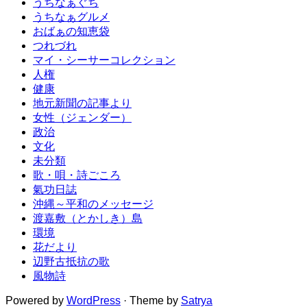
うちなぁぐち
うちなぁグルメ
おばぁの知恵袋
つれづれ
マイ・シーサーコレクション
人権
健康
地元新聞の記事より
女性（ジェンダー）
政治
文化
未分類
歌・唄・詩ごころ
氣功日誌
沖縄～平和のメッセージ
渡嘉敷（とかしき）島
環境
花だより
辺野古抵抗の歌
風物詩
Powered by
WordPress
· Theme by
Satrya