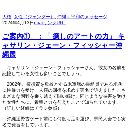
人権
,
女性（ジェンダー）
,
沖縄～平和のメッセージ
2024年4月13日
unai
リンクURL
ご案内① ：「 癒しのアートの力」 キ
ャサリン・ジェーン・フィッシャー沖
縄展
キャサリン・ジェーン・フィッシャーさん。彼女の名前を
記憶している女性も多いことでしょう。
2002年、横須賀を母校とする米軍艦の乗組員である米兵
に性暴力を受け、人権の回復を求めて実名で訴えました。さ
まざまな困難を乗り越えて闘い続け、同じような被害を受け
た女性たちに、希望と力を与えたことで知られています。
（詳しい経緯はチラシ参照）
沖縄辺野古ゲート前にも何度も足を運び、県民大会でも実
名で発言をしています。