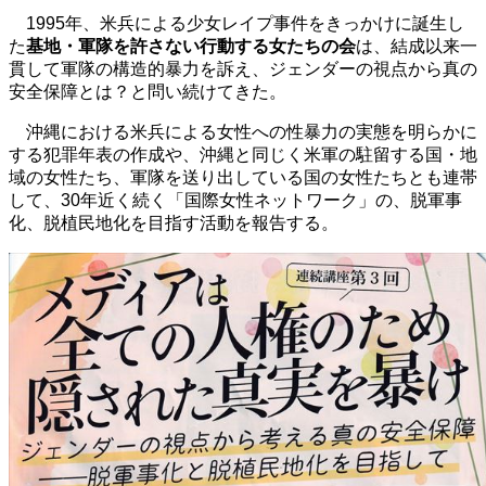
1995年、米兵による少女レイプ事件をきっかけに誕生し
た
基地・軍隊を許さない行動する女たちの会
は、結成以来一
貫して軍隊の構造的暴力を訴え、ジェンダーの視点から真の
安全保障とは？と問い続けてきた。
沖縄における米兵による女性への性暴力の実態を明らかに
する犯罪年表の作成や、沖縄と同じく米軍の駐留する国・地
域の女性たち、軍隊を送り出している国の女性たちとも連帯
して、30年近く続く「国際女性ネットワーク」の、脱軍事
化、脱植民地化を目指す活動を報告する。