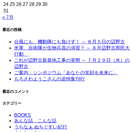
24
25
26
27
28
29
30
31
« 7月
最近の投稿
台風にも、機動隊にも負けず！ ～ ８月５日の辺野古
米軍、自衛隊が生物兵器の演習？ ～ ８月辺野古県民大
行動
これが辺野古新基地工事の実態 ～ ７月２９日（水）の
辺野古
ご案内：シンポジウム「あなたの笑顔を未来に」
もろさわようこさんの追悼集刊行
最近のコメント
カテゴリー
BOOKS
あんな話 こんな話
うちなぁ ぬちぐすい紀行