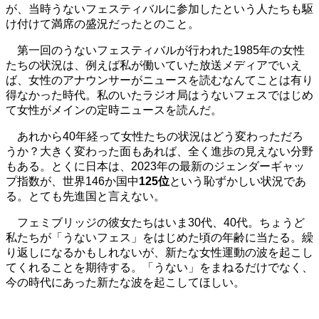
が、当時うないフェスティバルに参加したという人たちも駆
け付けて満席の盛況だったとのこと。
第一回のうないフェスティバルが行われた1985年の女性
たちの状況は、例えば私が働いていた放送メディアでいえ
ば、女性のアナウンサーがニュースを読むなんてことは有り
得なかった時代。私のいたラジオ局はうないフェスではじめ
て女性がメインの定時ニュースを読んだ。
あれから40年経って女性たちの状況はどう変わっただろ
うか？大きく変わった面もあれば、全く進歩の見えない分野
もある。とくに日本は、2023年の最新のジェンダーギャッ
プ指数が、世界146か国中
125位
という恥ずかしい状況であ
る。とても先進国と言えない。
フェミブリッジの彼女たちはいま30代、40代。ちょうど
私たちが「うないフェス」をはじめた頃の年齢に当たる。繰
り返しになるかもしれないが、新たな女性運動の波を起こし
てくれることを期待する。「うない」をまねるだけでなく、
今の時代にあった新たな波を起こしてほしい。