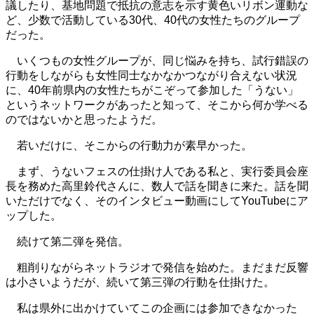
議したり、基地問題で抵抗の意志を示す黄色いリボン運動な
ど、少数で活動している30代、40代の女性たちのグループ
だった。
いくつもの女性グループが、同じ悩みを持ち、試行錯誤の
行動をしながらも女性同士なかなかつながり合えない状況
に、40年前県内の女性たちがこぞって参加した「うない」
というネットワークがあったと知って、そこから何か学べる
のではないかと思ったようだ。
若いだけに、そこからの行動力が素早かった。
まず、うないフェスの仕掛け人である私と、実行委員会座
長を務めた高里鈴代さんに、数人で話を聞きに来た。話を聞
いただけでなく、そのインタビュー動画にしてYouTubeにア
ップした。
続けて第二弾を発信。
粗削りながらネットラジオで発信を始めた。まだまだ反響
は小さいようだが、続いて第三弾の行動を仕掛けた。
私は県外に出かけていてこの企画には参加できなかった