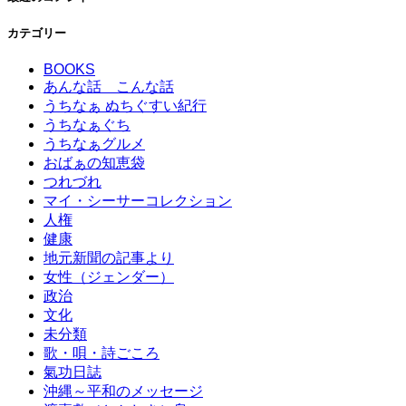
カテゴリー
BOOKS
あんな話 こんな話
うちなぁ ぬちぐすい紀行
うちなぁぐち
うちなぁグルメ
おばぁの知恵袋
つれづれ
マイ・シーサーコレクション
人権
健康
地元新聞の記事より
女性（ジェンダー）
政治
文化
未分類
歌・唄・詩ごころ
氣功日誌
沖縄～平和のメッセージ