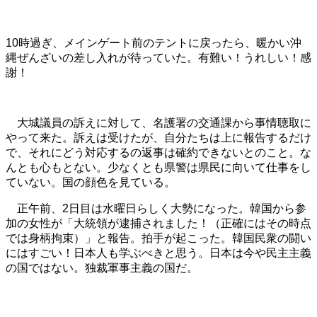
10時過ぎ、メインゲート前のテントに戻ったら、暖かい沖
縄ぜんざいの差し入れが待っていた。有難い！うれしい！感
謝！
大城議員の訴えに対して、名護署の交通課から事情聴取に
やって来た。訴えは受けたが、自分たちは上に報告するだけ
で、それにどう対応するの返事は確約できないとのこと。な
んとも心もとない。少なくとも県警は県民に向いて仕事をし
ていない。国の顔色を見ている。
正午前、2日目は水曜日らしく大勢になった。韓国から参
加の女性が「大統領が逮捕されました！（正確にはその時点
では身柄拘束）」と報告。拍手が起こった。韓国民衆の闘い
にはすごい！日本人も学ぶべきと思う。日本は今や民主主義
の国ではない。独裁軍事主義の国だ。