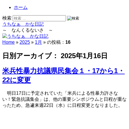
ホーム
検索
うちなぁ かな日記
～ なんくるないさ ～
Home
»
2025
»
1月
» の投稿：
16
日別アーカイブ：
2025年1月16日
米兵性暴力抗議県民集会１・17から1・
22に変更
明日17日に予定されていた「米兵による性暴力許さな
い！緊急抗議集会」は、他の重要シンポジウムと日程が重な
ったため、急遽来週22日（水）に日程変更となりました。