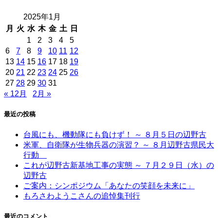
2025年1月
月
火
水
木
金
土
日
1
2
3
4
5
6
7
8
9
10
11
12
13
14
15
16
17
18
19
20
21
22
23
24
25
26
27
28
29
30
31
« 12月
2月 »
最近の投稿
台風にも、機動隊にも負けず！ ～ ８月５日の辺野古
米軍、自衛隊が生物兵器の演習？ ～ ８月辺野古県民大
行動
これが辺野古新基地工事の実態 ～ ７月２９日（水）の
辺野古
ご案内：シンポジウム「あなたの笑顔を未来に」
もろさわようこさんの追悼集刊行
最近のコメント