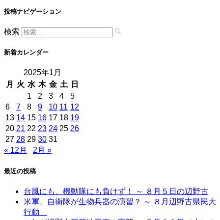
投稿ナビゲーション
検索
新着カレンダー
2025年1月
月
火
水
木
金
土
日
1
2
3
4
5
6
7
8
9
10
11
12
13
14
15
16
17
18
19
20
21
22
23
24
25
26
27
28
29
30
31
« 12月
2月 »
最近の投稿
台風にも、機動隊にも負けず！ ～ ８月５日の辺野古
米軍、自衛隊が生物兵器の演習？ ～ ８月辺野古県民大
行動