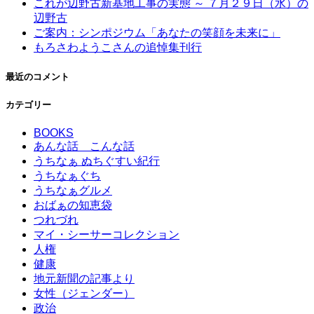
これが辺野古新基地工事の実態 ～ ７月２９日（水）の
辺野古
ご案内：シンポジウム「あなたの笑顔を未来に」
もろさわようこさんの追悼集刊行
最近のコメント
カテゴリー
BOOKS
あんな話 こんな話
うちなぁ ぬちぐすい紀行
うちなぁぐち
うちなぁグルメ
おばぁの知恵袋
つれづれ
マイ・シーサーコレクション
人権
健康
地元新聞の記事より
女性（ジェンダー）
政治