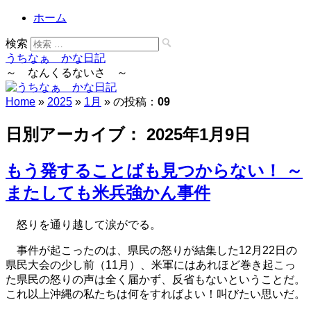
ホーム
検索
うちなぁ かな日記
～ なんくるないさ ～
Home
»
2025
»
1月
» の投稿：
09
日別アーカイブ：
2025年1月9日
もう発することばも見つからない！ ～
またしても米兵強かん事件
怒りを通り越して涙がでる。
事件が起こったのは、県民の怒りが結集した12月22日の
県民大会の少し前（11月）、米軍にはあれほど巻き起こっ
た県民の怒りの声は全く届かず、反省もないということだ。
これ以上沖縄の私たちは何をすればよい！叫びたい思いだ。