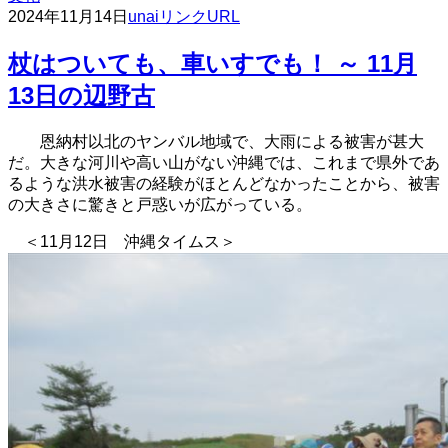
2024年11月14日
unai
リンクURL
杖はついても、車いすでも！ ～ 11月
13日の辺野古
恩納村以北のヤンバル地域で、大雨による被害が甚大
だ。大きな河川や高い山がない沖縄では、これまで県外であ
るような洪水被害の経験がほとんどなかったことから、被害
の大きさに驚きと戸惑いが広がっている。
＜11月12日 沖縄タイムス＞