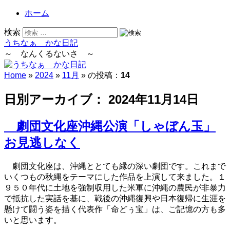
ホーム
検索
うちなぁ かな日記
～ なんくるないさ ～
Home
»
2024
»
11月
» の投稿：
14
日別アーカイブ：
2024年11月14日
劇団文化座沖縄公演「しゃぼん玉」
お見逃しなく
劇団文化座は、沖縄ととても縁の深い劇団です。これまで
いくつもの秋縄をテーマにした作品を上演して来ました。１
９５０年代に土地を強制収用した米軍に沖縄の農民が非暴力
で抵抗した実話を基に、戦後の沖縄復興や日本復帰に生涯を
懸けて闘う姿を描く代表作「命どぅ宝」は、ご記憶の方も多
いと思います。