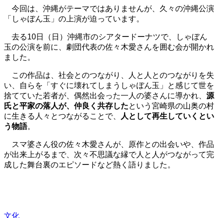
今回は、沖縄がテーマではありませんが、久々の沖縄公演
「しゃぼん玉」の上演が迫っています。
去る10日（日）沖縄市のシアタードーナツで、しゃぼん
玉の公演を前に、劇団代表の佐々木愛さんを囲む会が開かれ
ました。
この作品は、社会とのつながり、人と人とのつながりを失
い、自らを「すぐに壊れてしまうしゃぼん玉」と感じて世を
捨てていた若者が、偶然出会った一人の婆さんに導かれ、
源
氏と平家の落人が、仲良く共存した
という宮崎県の山奥の村
に生きる人々とつながることで、
人として再生していくとい
う物語
。
スマ婆さん役の佐々木愛さんが、原作との出会いや、作品
が出来上がるまで、次々不思議な縁で人と人がつながって完
成した舞台裏のエピソードなど熱く語りました。
文化