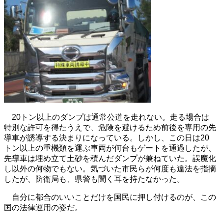
20トン以上のダンプは通常公道を走れない。走る場合は
特別な許可を得たうえで、危険を避けるため前後を専用の先
導車が誘導する決まりになっている。しかし、この日は20
トン以上の重機類を運ぶ車両が何台もゲートを通過したが、
先導車は埋め立て土砂を積んだダンプが兼ねていた。誤魔化
し以外の何物でもない。気づいた市民らが何度も違法を指摘
したが、防衛局も、県警も聞く耳を持たなかった。
自分に都合のいいことだけを国民に押し付けるのが、この
国の法律運用の姿だ。