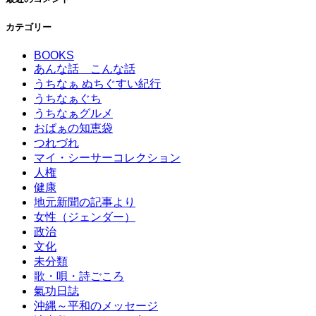
カテゴリー
BOOKS
あんな話 こんな話
うちなぁ ぬちぐすい紀行
うちなぁぐち
うちなぁグルメ
おばぁの知恵袋
つれづれ
マイ・シーサーコレクション
人権
健康
地元新聞の記事より
女性（ジェンダー）
政治
文化
未分類
歌・唄・詩ごころ
氣功日誌
沖縄～平和のメッセージ