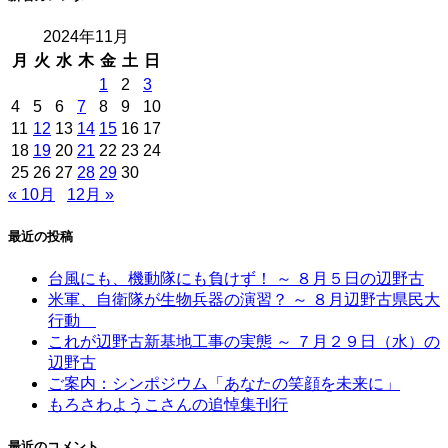
2024年11月
月
火
水
木
金
土
日
1
2
3
4
5
6
7
8
9
10
11
12
13
14
15
16
17
18
19
20
21
22
23
24
25
26
27
28
29
30
« 10月
12月 »
最近の投稿
台風にも、機動隊にも負けず！ ～ ８月５日の辺野古
米軍、自衛隊が生物兵器の演習？ ～ ８月辺野古県民大
行動
これが辺野古新基地工事の実態 ～ ７月２９日（水）の
辺野古
ご案内：シンポジウム「あなたの笑顔を未来に」
もろさわようこさんの追悼集刊行
最近のコメント