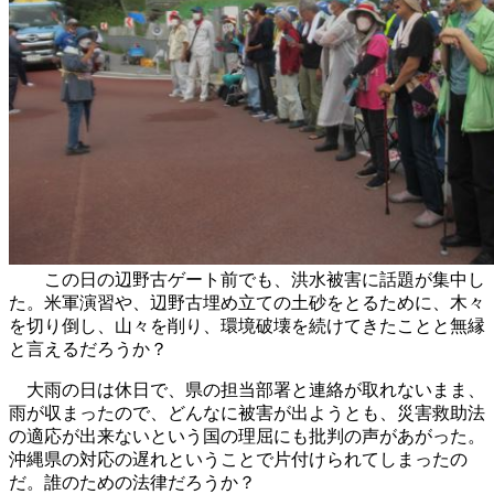
この日の辺野古ゲート前でも、洪水被害に話題が集中し
た。米軍演習や、辺野古埋め立ての土砂をとるために、木々
を切り倒し、山々を削り、環境破壊を続けてきたことと無縁
と言えるだろうか？
大雨の日は休日で、県の担当部署と連絡が取れないまま、
雨が収まったので、どんなに被害が出ようとも、災害救助法
の適応が出来ないという国の理屈にも批判の声があがった。
沖縄県の対応の遅れということで片付けられてしまったの
だ。誰のための法律だろうか？