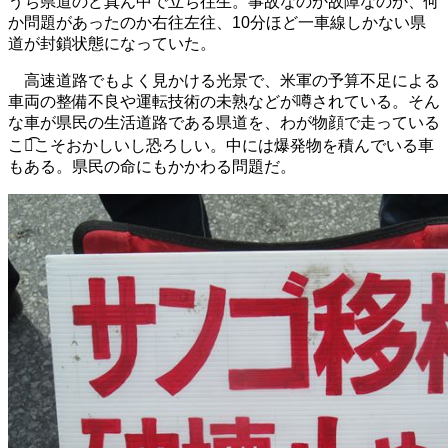
うち県道のど真ん中で立ち往生。事故なのか故障なのか、何
か問題があったのか右往左往、10分ほど一車線しかない県
道が封鎖状態になっていた。
高速道路でもよく見かける光景で、米軍の予算不足による
車両の整備不良や運転技術の未熟などが噂されている。そん
な車が県民の生活道路である県道を、わが物顔で走っている
こと͡こそおかしいし恐ろしい。中には爆発物を積んでいる車
もある。県民の命にもかかわる問題だ。