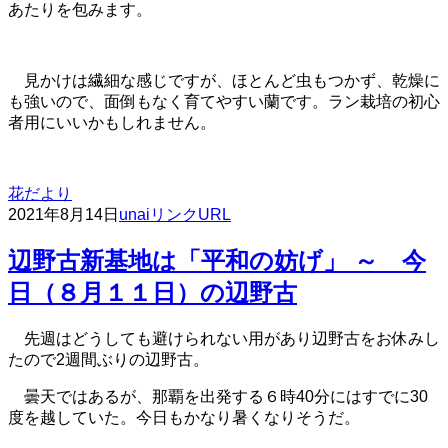
あたりを包みます。
見かけは繊細な感じですが、ほとんど虫もつかず、乾燥に
も強いので、面倒もなく育てやすい蘭です。ラン栽培の初心
者用にいいかもしれません。
花だより
2021年8月14日
unai
リンクURL
辺野古新基地は「平和の妨げ」 ～ 今
日（８月１１日）の辺野古
先週はどうしても避けられない用があり辺野古をお休みし
たので2週間ぶりの辺野古。
曇天ではあるが、那覇を出発する６時40分にはすでに30
度を越していた。今日もかなり暑くなりそうだ。