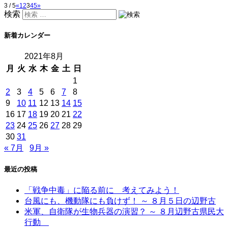
3 / 5
«
1
2
3
4
5
»
検索
新着カレンダー
2021年8月
月
火
水
木
金
土
日
1
2
3
4
5
6
7
8
9
10
11
12
13
14
15
16
17
18
19
20
21
22
23
24
25
26
27
28
29
30
31
« 7月
9月 »
最近の投稿
「戦争中毒」に陥る前に 考えてみよう！
台風にも、機動隊にも負けず！ ～ ８月５日の辺野古
米軍、自衛隊が生物兵器の演習？ ～ ８月辺野古県民大
行動