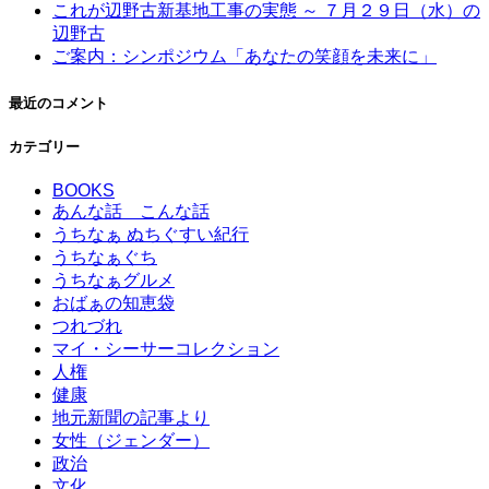
これが辺野古新基地工事の実態 ～ ７月２９日（水）の
辺野古
ご案内：シンポジウム「あなたの笑顔を未来に」
最近のコメント
カテゴリー
BOOKS
あんな話 こんな話
うちなぁ ぬちぐすい紀行
うちなぁぐち
うちなぁグルメ
おばぁの知恵袋
つれづれ
マイ・シーサーコレクション
人権
健康
地元新聞の記事より
女性（ジェンダー）
政治
文化