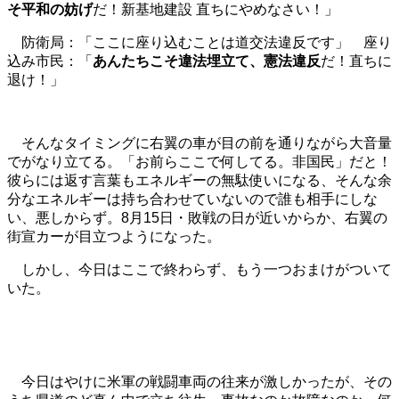
そ平和の妨げ
だ！新基地建設 直ちにやめなさい！」
防衛局：「ここに座り込むことは道交法違反です」 座り
込み市民：「
あんたちこそ違法埋立て、憲法違反
だ！直ちに
退け！」
そんなタイミングに右翼の車が目の前を通りながら大音量
でがなり立てる。「お前らここで何してる。非国民」だと！
彼らには返す言葉もエネルギーの無駄使いになる、そんな余
分なエネルギーは持ち合わせていないので誰も相手にしな
い、悪しからず。8月15日・敗戦の日が近いからか、右翼の
街宣カーが目立つようになった。
しかし、今日はここで終わらず、もう一つおまけがついて
いた。
今日はやけに米軍の戦闘車両の往来が激しかったが、その