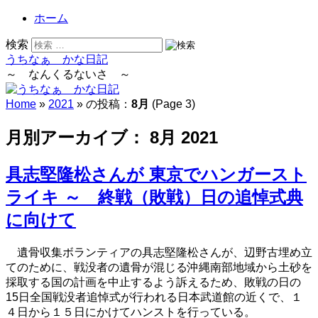
ホーム
検索
うちなぁ かな日記
～ なんくるないさ ～
Home
»
2021
» の投稿：
8月
(Page 3)
月別アーカイブ：
8月 2021
具志堅隆松さんが 東京でハンガースト
ライキ ～ 終戦（敗戦）日の追悼式典
に向けて
遺骨収集ボランティアの具志堅隆松さんが、辺野古埋め立
てのために、戦没者の遺骨が混じる沖縄南部地域から土砂を
採取する国の計画を中止するよう訴えるため、敗戦の日の
15日
全国戦没者追悼式が行われる日本武道館の近くで、１
４日から１５日にかけてハンストを行っている。