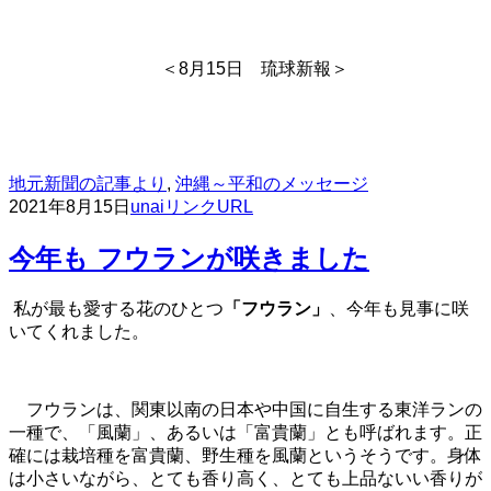
＜8月15日 琉球新報＞
地元新聞の記事より
,
沖縄～平和のメッセージ
2021年8月15日
unai
リンクURL
今年も フウランが咲きました
私が最も愛する花のひとつ
「フウラン」
、今年も見事に咲
いてくれました。
フウランは、関東以南の日本や中国に自生する東洋ランの
一種で、「風蘭」、あるいは「富貴蘭」とも呼ばれます。正
確には栽培種を富貴蘭、野生種を風蘭というそうです。身体
は小さいながら、とても香り高く、とても上品ないい香りが