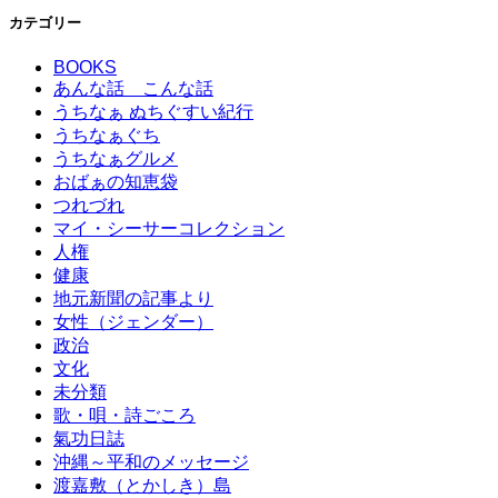
カテゴリー
BOOKS
あんな話 こんな話
うちなぁ ぬちぐすい紀行
うちなぁぐち
うちなぁグルメ
おばぁの知恵袋
つれづれ
マイ・シーサーコレクション
人権
健康
地元新聞の記事より
女性（ジェンダー）
政治
文化
未分類
歌・唄・詩ごころ
氣功日誌
沖縄～平和のメッセージ
渡嘉敷（とかしき）島