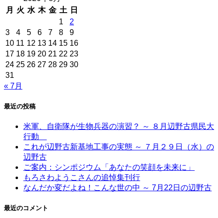
月
火
水
木
金
土
日
1
2
3
4
5
6
7
8
9
10
11
12
13
14
15
16
17
18
19
20
21
22
23
24
25
26
27
28
29
30
31
« 7月
最近の投稿
米軍、自衛隊が生物兵器の演習？ ～ ８月辺野古県民大
行動
これが辺野古新基地工事の実態 ～ ７月２９日（水）の
辺野古
ご案内：シンポジウム「あなたの笑顔を未来に」
もろさわようこさんの追悼集刊行
なんだか変だよね！こんな世の中 ～ 7月22日の辺野古
最近のコメント