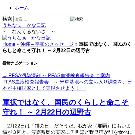
ホーム
検索
うちなぁ かな日記
～ なんくるないさ ～
Home
»
沖縄～平和のメッセージ
»
軍拡ではなく、国民のく
らしと命こそ守れ！ ～ 2月22日の辺野古
投稿ナビゲーション
←
PFSA汚染深刻 ～ PFAS血液検査報告会 ご案内
PFAS血液検査報告会 ～ 米軍基地への立ち入り調査を、日
本が主権国家として実現させよう！
→
軍拡ではなく、国民のくらしと命こそ
守れ！ ～ 2月22日の辺野古
2月22日は「猫の日」だそうだ。我が家（那覇）にもいま
猫が３匹と、渡嘉敷島の実家に７匹ほど野良猫が餌を食べに