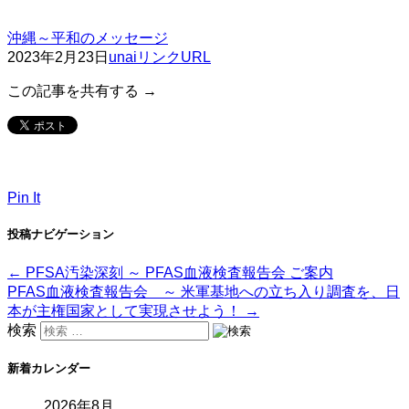
沖縄～平和のメッセージ
2023年2月23日
unai
リンクURL
この記事を共有する →
Pin It
投稿ナビゲーション
←
PFSA汚染深刻 ～ PFAS血液検査報告会 ご案内
PFAS血液検査報告会 ～ 米軍基地への立ち入り調査を、日
本が主権国家として実現させよう！
→
検索
新着カレンダー
2026年8月