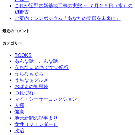
これが辺野古新基地工事の実態 ～ ７月２９日（水）の
辺野古
ご案内：シンポジウム「あなたの笑顔を未来に」
最近のコメント
カテゴリー
BOOKS
あんな話 こんな話
うちなぁ ぬちぐすい紀行
うちなぁぐち
うちなぁグルメ
おばぁの知恵袋
つれづれ
マイ・シーサーコレクション
人権
健康
地元新聞の記事より
女性（ジェンダー）
政治