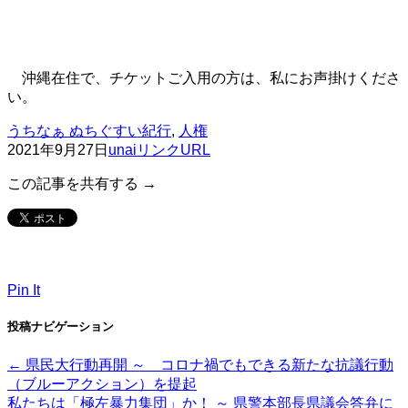
沖縄在住で、チケットご入用の方は、私にお声掛けくださ
い。
うちなぁ ぬちぐすい紀行
,
人権
2021年9月27日
unai
リンクURL
この記事を共有する →
Pin It
投稿ナビゲーション
←
県民大行動再開 ～ コロナ禍でもできる新たな抗議行動
（ブルーアクション）を提起
私たちは「極左暴力集団」か！ ～ 県警本部長県議会答弁に