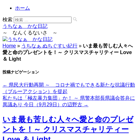
ホーム
検索
うちなぁ かな日記
～ なんくるないさ ～
Home
»
うちなぁ ぬちぐすい紀行
»
いま最も苦しむ人々へ
愛と命のプレゼントを！～ クリスマスチャリティー Love
＆ Light
投稿ナビゲーション
←
県民大行動再開 ～ コロナ禍でもできる新たな抗議行動
（ブルーアクション）を提起
私たちは「極左暴力集団」か！ ～ 県警本部長県議会答弁に
異議あり 今日（9月29日）の辺野古
→
いま最も苦しむ人々へ愛と命のプレゼ
ントを！～ クリスマスチャリティー
Love ＆ Light