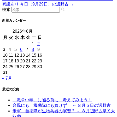
異議あり 今日（9月29日）の辺野古
→
検索
新着カレンダー
2026年8月
月
火
水
木
金
土
日
1
2
3
4
5
6
7
8
9
10
11
12
13
14
15
16
17
18
19
20
21
22
23
24
25
26
27
28
29
30
31
« 7月
最近の投稿
「戦争中毒」に陥る前に 考えてみよう！
台風にも、機動隊にも負けず！ ～ ８月５日の辺野古
米軍、自衛隊が生物兵器の演習？ ～ ８月辺野古県民大
行動