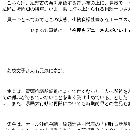
こちらは、辺野古の海を象徴する青い布の上に、貝殻で「Ｈ
辺野古埼周辺の海岸。いま、浜に打ち上げられる貝殻一つさ
貝一つとってみてもこの状態。生物多様性豊かなホープス
せまる知事選に、
「今度もデニーさんがいい！
島袋文子さんも元気に参加。
集会は、冒頭抗議船転覆によって亡くなった二人へ黙祷をさ
ての謝罪ができていないことを重く受け止めている」とした
い。また、県民大行動の再開についても時期尚早との意見も
集会は、オール沖縄会議・稲嶺進共同代表の「辺野古新基地