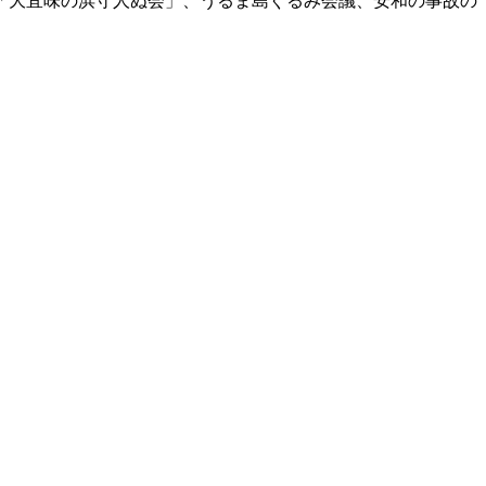
「大宜味の浜守人ぬ会」、うるま島ぐるみ会議、安和の事故の