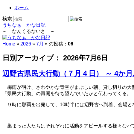
ホーム
検索
うちなぁ かな日記
～ なんくるないさ ～
Home
»
2026
»
7月
» の投稿：
06
日別アーカイブ：
2026年7月6日
辺野古県民大行動（７月４日） ～ 4か
梅雨が明け、さわやかな青空がまぶしい朝、貸し切りの大
「県民大行動」の再開を待ち望んでいたかと伝わってくる。
９時に那覇を出発して、10時半には辺野古へ到着、会場
集まった人たちはそれぞれに活動をアピールする様々なパ