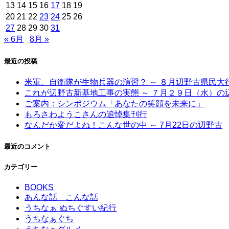
13
14
15
16
17
18
19
20
21
22
23
24
25
26
27
28
29
30
31
« 6月
8月 »
最近の投稿
米軍、自衛隊が生物兵器の演習？ ～ ８月辺野古県民
これが辺野古新基地工事の実態 ～ ７月２９日（水）の
ご案内：シンポジウム「あなたの笑顔を未来に」
もろさわようこさんの追悼集刊行
なんだか変だよね！こんな世の中 ～ 7月22日の辺野古
最近のコメント
カテゴリー
BOOKS
あんな話 こんな話
うちなぁ ぬちぐすい紀行
うちなぁぐち