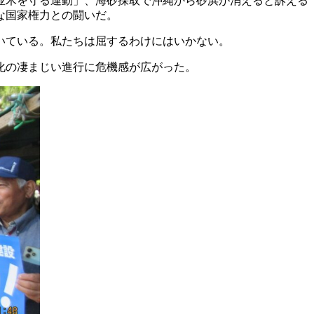
並木を守る運動」、海砂採取で沖縄から砂浜が消えると訴える
な国家権力との闘いだ。
いている。私たちは屈するわけにはいかない。
化の凄まじい進行に危機感が広がった。