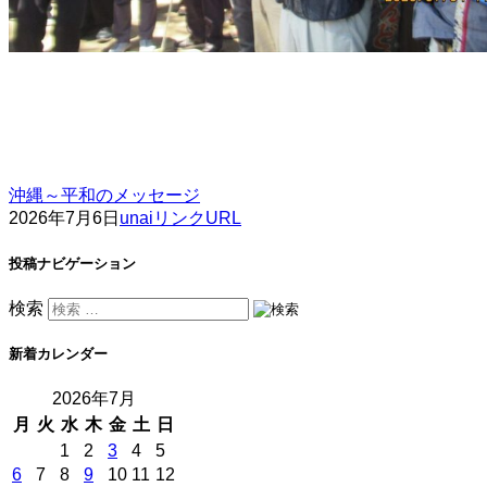
沖縄～平和のメッセージ
2026年7月6日
unai
リンクURL
投稿ナビゲーション
検索
新着カレンダー
2026年7月
月
火
水
木
金
土
日
1
2
3
4
5
6
7
8
9
10
11
12