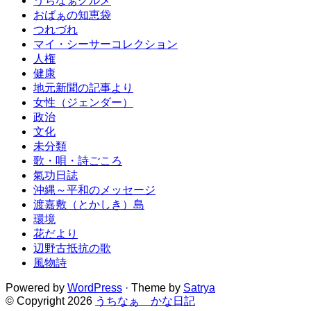
うちなぁグルメ
おばぁの知恵袋
つれづれ
マイ・シーサーコレクション
人権
健康
地元新聞の記事より
女性（ジェンダー）
政治
文化
未分類
歌・唄・詩ごころ
氣功日誌
沖縄～平和のメッセージ
渡嘉敷（とかしき）島
環境
花だより
辺野古抵抗の歌
風物詩
Powered by
WordPress
· Theme by
Satrya
© Copyright 2026
うちなぁ かな日記