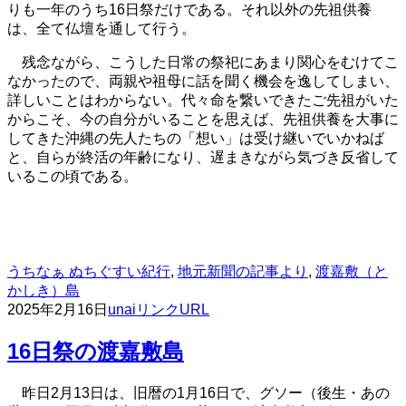
りも一年のうち16日祭だけである。それ以外の先祖供養
は、全て仏壇を通して行う。
残念ながら、こうした日常の祭祀にあまり関心をむけてこ
なかったので、両親や祖母に話を聞く機会を逸してしまい、
詳しいことはわからない。代々命を繋いできたご先祖がいた
からこそ、今の自分がいることを思えば、先祖供養を大事に
してきた沖縄の先人たちの「想い」は受け継いでいかねば
と、自らが終活の年齢になり、遅まきながら気づき反省して
いるこの頃である。
うちなぁ ぬちぐすい紀行
,
地元新聞の記事より
,
渡嘉敷（と
かしき）島
2025年2月16日
unai
リンクURL
16日祭の渡嘉敷島
昨日2月13日は、旧暦の1月16日で、グソー（後生・あの