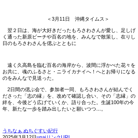
＜3月11日 沖縄タイムス＞
翌２日は、海が大好きだったもろさわさんが愛し、足しげ
く通った新原ビーチや百名の地を、みんなで散策し、在りし
日のもろさわさんを偲ぶとともに
遠く久高島を臨む百名の海岸から、波間に浮かべた花々を
お共に、魂のふるさと・ニライカナイへ！へとお帰りになる
のをみんなで見送った。
2日間の偲ぶ会で、参加者一同、もろさわさんが結んでく
ださった「志の縁」を、改めて確認し合い、その「志縁」の
絆を、今後どう広げていくか、語り合った。生誕100年の今
年、新たな一歩を踏み出したいと願いつつ…。
うちなぁ ぬちぐすい紀行
2025年3月12日
unai
リンクURL