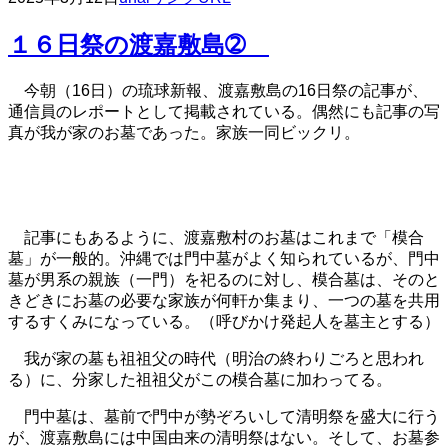
１６日祭の渡嘉敷島➁
今朝（16日）の琉球新報、渡嘉敷島の16日祭の記事が、
通信員のレポートとして掲載されている。偶然にも記事の写
真が我が家のお墓であった。家族一同ビックリ。
記事にもあるように、渡嘉敷村のお墓はこれまで「模合
墓」が一般的。沖縄では門中墓がよく知られているが、門中
墓が男系の親族（一門）を祀るのに対し、模合墓は、そのと
きどきにお墓の必要な家族が何軒か集まり、一つの墓を共用
するすくみになっている。（呼びかけ発起人を墓主とする）
我が家の墓も祖祖父の時代（明治の終わりごろと思われ
る）に、分家した祖祖父がこの模合墓に加わってる。
門中墓は、墓前で門中が勢ぞろいして清明祭を盛大に行う
が、渡嘉敷島には中国由来の清明祭はない。そして、お墓参