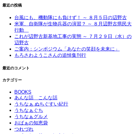
最近の投稿
台風にも、機動隊にも負けず！ ～ ８月５日の辺野古
米軍、自衛隊が生物兵器の演習？ ～ ８月辺野古県民大
行動
これが辺野古新基地工事の実態 ～ ７月２９日（水）の
辺野古
ご案内：シンポジウム「あなたの笑顔を未来に」
もろさわようこさんの追悼集刊行
最近のコメント
カテゴリー
BOOKS
あんな話 こんな話
うちなぁ ぬちぐすい紀行
うちなぁぐち
うちなぁグルメ
おばぁの知恵袋
つれづれ