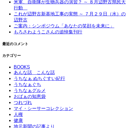
米軍、自衛隊が生物兵器の演習？ ～ ８月辺野古県民大
行動
これが辺野古新基地工事の実態 ～ ７月２９日（水）の
辺野古
ご案内：シンポジウム「あなたの笑顔を未来に」
もろさわようこさんの追悼集刊行
最近のコメント
カテゴリー
BOOKS
あんな話 こんな話
うちなぁ ぬちぐすい紀行
うちなぁぐち
うちなぁグルメ
おばぁの知恵袋
つれづれ
マイ・シーサーコレクション
人権
健康
地元新聞の記事より