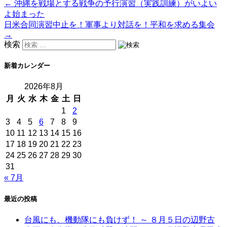
←
沖縄を戦場とする戦争の予行演習（実践訓練）がいよい
よ始まった
日米合同演習中止を！軍事より対話を！平和を求める集会
→
検索
新着カレンダー
2026年8月
月
火
水
木
金
土
日
1
2
3
4
5
6
7
8
9
10
11
12
13
14
15
16
17
18
19
20
21
22
23
24
25
26
27
28
29
30
31
« 7月
最近の投稿
台風にも、機動隊にも負けず！ ～ ８月５日の辺野古