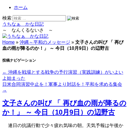
ホーム
検索
うちなぁ かな日記
～ なんくるないさ ～
Home
»
沖縄～平和のメッセージ
»
文子さんの叫び 「 再び
血の雨が降るのか！」 ～ 今日（10月9日）の辺野古
投稿ナビゲーション
←
沖縄を戦場とする戦争の予行演習（実践訓練）がいよい
よ始まった
日米合同演習中止を！軍事より対話を！平和を求める集会
→
文子さんの叫び 「 再び血の雨が降るの
か！」 ～ 今日（10月9日）の辺野古
連日の抗議行動で少々疲れ気味の朝。天気予報は午後か