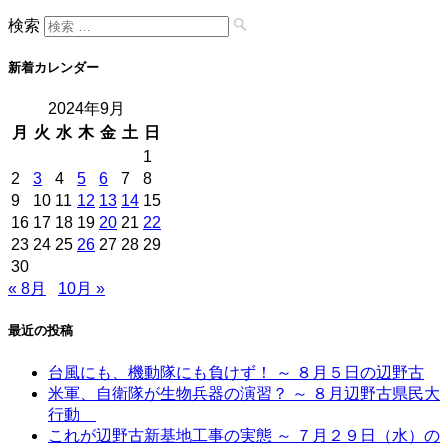
検索
新着カレンダー
2024年9月
月
火
水
木
金
土
日
1
2
3
4
5
6
7
8
9
10
11
12
13
14
15
16
17
18
19
20
21
22
23
24
25
26
27
28
29
30
« 8月
10月 »
最近の投稿
台風にも、機動隊にも負けず！ ～ ８月５日の辺野古
米軍、自衛隊が生物兵器の演習？ ～ ８月辺野古県民大
行動
これが辺野古新基地工事の実態 ～ ７月２９日（水）の