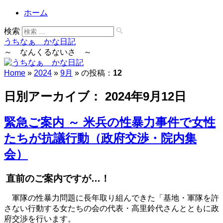
ホーム
検索
うちなぁ かな日記
～ なんくるないさ ～
Home
»
2024
»
9月
» の投稿：
12
日別アーカイブ：
2024年9月12日
緊急ご案内 ～ 米兵の性暴力事件で女性
たちが抗議行動（政府交渉・院内集
会）
直前のご案内ですが…！
軍隊の性暴力問題に長年取り組んできた「基地・軍隊を許
さない行動する女たちの会の代表・高里鈴代さんとともに政
府交渉を行います。