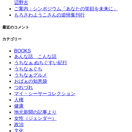
辺野古
ご案内：シンポジウム「あなたの笑顔を未来に」
もろさわようこさんの追悼集刊行
最近のコメント
カテゴリー
BOOKS
あんな話 こんな話
うちなぁ ぬちぐすい紀行
うちなぁぐち
うちなぁグルメ
おばぁの知恵袋
つれづれ
マイ・シーサーコレクション
人権
健康
地元新聞の記事より
女性（ジェンダー）
政治
文化