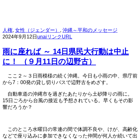
人権
,
女性（ジェンダー）
,
沖縄～平和のメッセージ
2024年9月12日
unai
リンクURL
雨に座れば ～ 14日県民大行動は中止
に！ （９月11日の辺野古）
ここ２～３日雨模様の続く沖縄。今日も小雨の中、県庁前
から7：00発の貸し切りバスで辺野古をめざす。
自動車道の沖縄市を過ぎたあたりから土砂降りの雨に。
15日ごろから台風の接近も予想されている。早くもその影
響だろうか？
このところ水曜日の常連の間で体調不良や、けが、高齢化
などで座り込みに参加できなくなった仲間が何人か続いて出