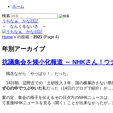
ホーム
検索
うちなぁ かな日記
～ なんくるないさ ～
Home
» の投稿：
2021
(Page 4)
年別アーカイブ
抗議集会を矮小化報道 ～ NHKさん！
残念ながら「やっぱり！」だった。
14日朝、辺野古での「土砂投入３年、国の横暴許さない県
ず心の中でつぶやいた
私だった（14日のブログで紹介）が…
案の定、集会の様子を伝えるその日夕方のNHKニュースは、
て直接NHKニュースを見る（聞く）ことが出来なかったが…