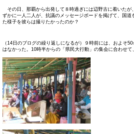
その日、那覇から出発して８時過ぎには辺野古に着いたが、
ずかに一人二人が、抗議のメッセージボードを掲げて、国道
た様子を彼らは撮りたかったのか？
（
14日のブ
ログの繰り返しになるが）９時前には、およそ5
はなかった。10時半からの「県民大行動」の集会に合わせて