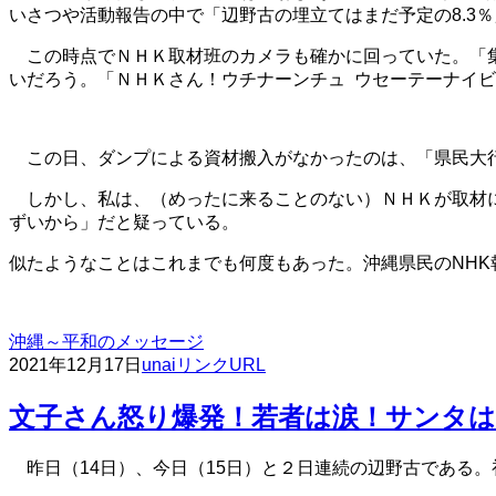
いさつや活動報告の中で「辺野古の埋立てはまだ予定の8.3％
この時点でＮＨＫ取材班のカメラも確かに回っていた。「集
いだろう。「ＮＨＫさん！ウチナーンチュ ウセーテーナイ
この日、ダンプによる資材搬入がなかったのは、「県民大
しかし、私は、（めったに来ることのない）ＮＨＫが取材に
ずいから」だと疑っている。
似たようなことはこれまでも何度もあった。沖縄県民のNHK
沖縄～平和のメッセージ
2021年12月17日
unai
リンクURL
文子さん怒り爆発！若者は涙！サンタは戦
昨日（14日）、今日（15日）と２日連続の辺野古である