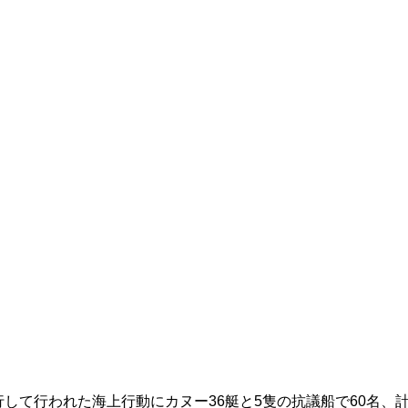
行して行われた海上行動にカヌー36艇と5隻の抗議船で60名、