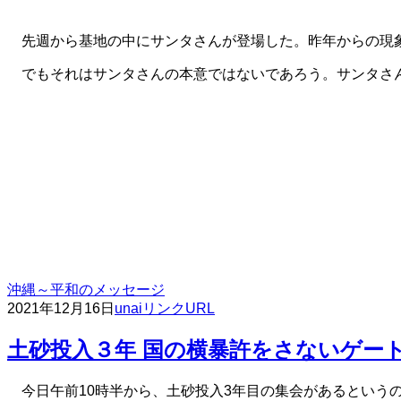
先週から基地の中にサンタさんが登場した。昨年からの現象
でもそれはサンタさんの本意ではないであろう。サンタさん
沖縄～平和のメッセージ
2021年12月16日
unai
リンクURL
土砂投入３年 国の横暴許をさないゲート前
今日午前10時半から、土砂投入3年目の集会があるという