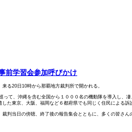
事前学習会参加呼びかけ
来る20日10時から那覇地方裁判所で開かれる。
を巡って、沖縄を含む全国から１０００名の機動隊を導入し、凄
遣した東京、大阪、福岡など６都府県でも同じく住民による訴
。裁判当日の傍聴、終了後の報告集会とともに、多くの皆さん