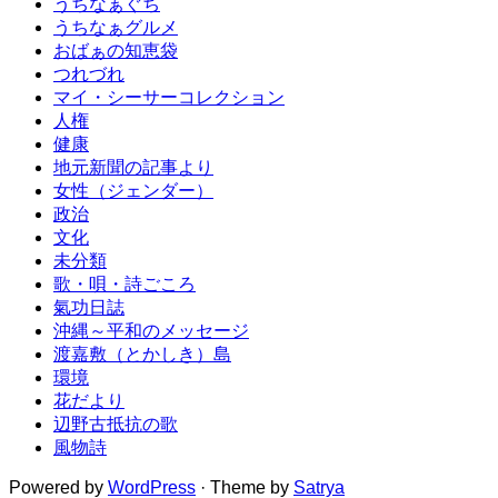
うちなぁぐち
うちなぁグルメ
おばぁの知恵袋
つれづれ
マイ・シーサーコレクション
人権
健康
地元新聞の記事より
女性（ジェンダー）
政治
文化
未分類
歌・唄・詩ごころ
氣功日誌
沖縄～平和のメッセージ
渡嘉敷（とかしき）島
環境
花だより
辺野古抵抗の歌
風物詩
Powered by
WordPress
· Theme by
Satrya