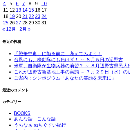
4
5
6
7
8
9
10
11
12
13
14
15
16
17
18
19
20
21
22
23
24
25
26
27
28
29
30
31
« 12月
2月 »
最近の投稿
「戦争中毒」に陥る前に 考えてみよう！
台風にも、機動隊にも負けず！ ～ ８月５日の辺野古
米軍、自衛隊が生物兵器の演習？ ～ ８月辺野古県民
これが辺野古新基地工事の実態 ～ ７月２９日（水）の
ご案内：シンポジウム「あなたの笑顔を未来に」
最近のコメント
カテゴリー
BOOKS
あんな話 こんな話
うちなぁ ぬちぐすい紀行