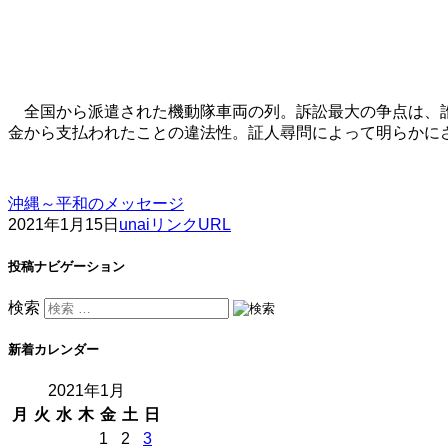
全国から派遣された機動隊車両の列。訴訟最大の争点は、誰
金から支払われたことの違法性。証人尋問によって明らかに
沖縄～平和のメッセージ
2021年1月15日
unai
リンクURL
投稿ナビゲーション
検索
新着カレンダー
2021年1月
月
火
水
木
金
土
日
1
2
3