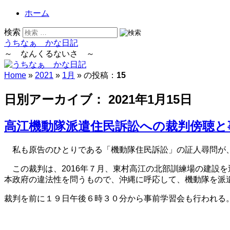
ホーム
検索
うちなぁ かな日記
～ なんくるないさ ～
Home
»
2021
»
1月
» の投稿：
15
日別アーカイブ：
2021年1月15日
高江機動隊派遣住民訴訟への裁判傍聴と
私も原告のひとりである「機動隊住民訴訟」の証人尋問が、
この裁判は、2016年７月、東村高江の北部訓練場の建設
本政府の違法性を問うもので、沖縄に呼応して、機動隊を派
裁判を前に１９日午後６時３０分から事前学習会も行われる