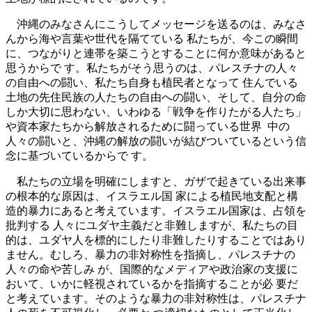
沖縄のみなさんにこうしてメッセージを送るのは、みなさ
んから海や言葉や世代を隔てている 私たちが、今この瞬間
に、つながりと連帯を築こうとすることに何か意味があると
思うからで す。私たちがそう思うのは、パレスチナの人々
の自由への闘い、私たち自身も植民者となって 住んでいる
土地の先住民族の人たちの自由への闘い、そして、自分の命
しか大切に思わない、いわゆる「戦争を作りたがる人たち」
や資本家たちから解放されるために闘っている世界 中の
人々の闘いと、沖縄の解放の闘いが結びついているという信
念に基づいているからで す。
私たちの立場を明確にしますと、ガザで起きている出来事
の根本的な原因は、イスラエル国 家による植民地支配と構
造的暴力にあると考えています。イスラエル国家は、占領を
批判する 人々にユダヤ主義だと非難しますが、私たちの目
的は、ユダヤ人を標的にしたり非難したりすることではあり
ません。むしろ、暴力の非対称性を指摘し、パレスチナの
人々の命や苦しみ が、国際的なメディアや政治家の支援に
おいて、いかに軽視されているかを指摘することが必 要だ
と考えています。そのような暴力の非対称性は、パレスチナ