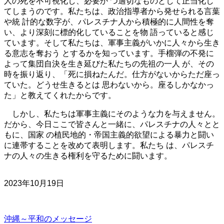
人の死を不可視化し、必要か つ適切なものとして正当化し
てしまうのです。私たちは、政治指導者から発せられる言葉
や統 計的な数字が、パレスチナ人から積極的に人間性を奪
い、より深刻に標的化していることを物 語っていると感じ
ています。そして私たちは、軍事主義がいかに人々から生き
る意志を奪おう とするかを知っています。手榴弾の不発に
よって集団自決を生き延びた私たちの先祖の一人 が、その
時を振り返り、「死に損ねたんだ。仕方がないからただ座っ
ていた。どうせ生きるとは 思わないから。座るしかなかっ
た」と教えてくれたからです。
しかし、私たちは軍事主義にそのような力を与えません。
だから、今日ここで皆さんと一緒に、パレスチナの人々とと
もに、国家 の植民地的・帝国主義的欲望による暴力と闘い
に連帯することを改めて表明します。私たち は、パレスチ
ナの人々の生きる権利を守るために闘います。
2023年10月19日
沖縄～平和のメッセージ