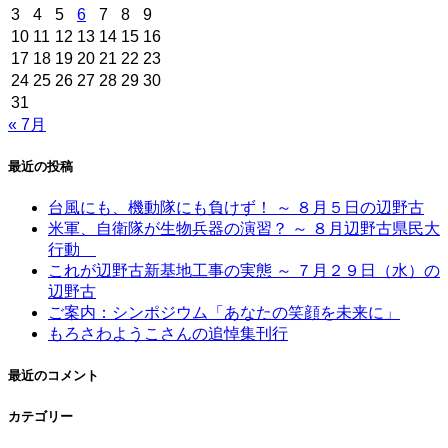
3
4
5
6
7
8
9
10
11
12
13
14
15
16
17
18
19
20
21
22
23
24
25
26
27
28
29
30
31
« 7月
最近の投稿
台風にも、機動隊にも負けず！ ～ ８月５日の辺野古
米軍、自衛隊が生物兵器の演習？ ～ ８月辺野古県民大
行動
これが辺野古新基地工事の実態 ～ ７月２９日（水）の
辺野古
ご案内：シンポジウム「あなたの笑顔を未来に」
もろさわようこさんの追悼集刊行
最近のコメント
カテゴリー