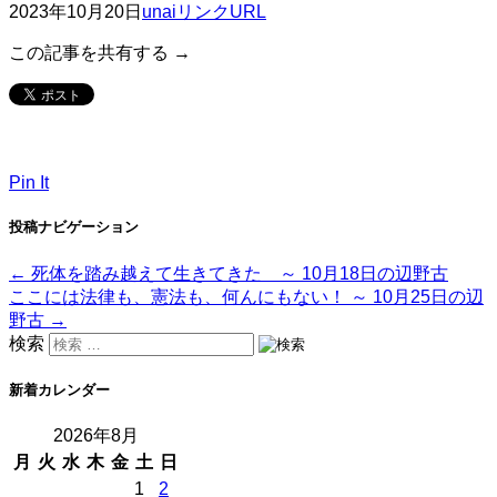
2023年10月20日
unai
リンクURL
この記事を共有する →
Pin It
投稿ナビゲーション
←
死体を踏み越えて生きてきた ～ 10月18日の辺野古
ここには法律も、憲法も、何んにもない！ ～ 10月25日の辺
野古
→
検索
新着カレンダー
2026年8月
月
火
水
木
金
土
日
1
2