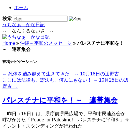
ホーム
検索
うちなぁ かな日記
～ なんくるないさ ～
Home
»
沖縄～平和のメッセージ
»
パレスチナに平和を！
～ 連帯集会
投稿ナビゲーション
←
死体を踏み越えて生きてきた ～ 10月18日の辺野古
ここには法律も、憲法も、何んにもない！ ～ 10月25日の辺
野古
→
パレスチナに平和を！～ 連帯集会
昨日（19日）は、県庁前県民広場で、平和市民連絡会が
呼びかけた「Peace for Palestine! パレスチナに平和を」サ
イレント・スタンディングが行われた。