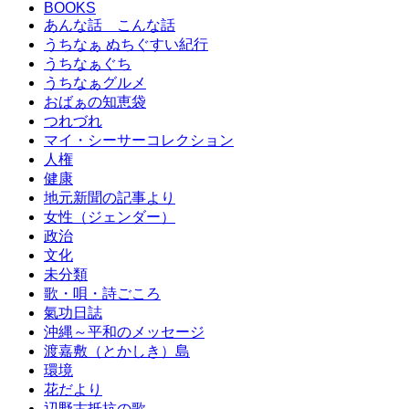
BOOKS
あんな話 こんな話
うちなぁ ぬちぐすい紀行
うちなぁぐち
うちなぁグルメ
おばぁの知恵袋
つれづれ
マイ・シーサーコレクション
人権
健康
地元新聞の記事より
女性（ジェンダー）
政治
文化
未分類
歌・唄・詩ごころ
氣功日誌
沖縄～平和のメッセージ
渡嘉敷（とかしき）島
環境
花だより
辺野古抵抗の歌