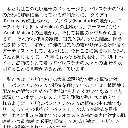
私たちはこの短い連帯のメッセージを、パレスチナの平和
のために那覇に集まっている仲間たちに、 クミアイ
(Kumeyaay)の土地から、ノノタク(Nonotuck)の地から、コ
ーストサリシ(Coast Salish) の土地から、アーマームツン
(Amah Mutsun) の土地から、そして韓国のソウルから送 り
ます。 それぞれ沖縄の家族、祖先と異なった距離感、関係
性を持っていますが、沖縄の祖先との繋がりがある研究者や
アーティストとして、私たちは、今日ここに集まられたみな
さんと同じよう に、75年にもわたる植民地化、アパルトヘ
イト、占領のもとで暮らすパレスチナの人々との連 帯を表
明することに意味があると感じています。
私たちは、ガザにおける大量虐殺的な包囲の 構造に対
し、パレスチナの人々が抵抗を続けていることは、植民地支
配からの解放のための 何世代にもわたる戦いであることも
認識しています。パレスチナ青年運動が私たちに教えてく
れるように、ガザはパレスチナの人々の抵抗の中心地であ
り、そしてその抵抗が「パレスチナ の人々の絶滅を目指
す、まさに川から海までのシオニスト体制の暴力に対する戦
略的かつ道 徳的に必要な抵抗 」であるが故に、ガザという
土地が標的にされているのです。