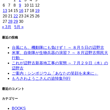
6
7
8
9
10
11
12
13
14
15
16
17
18
19
20
21
22
23
24
25
26
27
28
29
30
« 3月
5月 »
最近の投稿
台風にも、機動隊にも負けず！ ～ ８月５日の辺野古
米軍、自衛隊が生物兵器の演習？ ～ ８月辺野古県民大
行動
これが辺野古新基地工事の実態 ～ ７月２９日（水）の
辺野古
ご案内：シンポジウム「あなたの笑顔を未来に」
もろさわようこさんの追悼集刊行
最近のコメント
カテゴリー
BOOKS