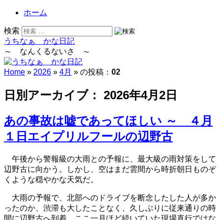
ホーム
検索
うちなぁ かな日記
～ なんくるないさ ～
Home
»
2026
»
4月
» の投稿：
02
日別アーカイブ：
2026年4月2日
あの事故は嘘であってほしい ～ ４月
１日エイプリルフールの辺野古
午後から警報級の大雨との予報に、最大級の雨対策をして
辺野古に向かう。しかし、空はまだ雲間から時折朝日ものぞ
くような穏やかな天気だ。
大雨の予報で、北部へのドライブを断念したした人が多か
ったのか、渋滞も大したことなく、久しぶりに従来通りの時
間に辺野古へ到着。ここ一月ほど続いていた現場直行ではな