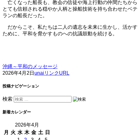
亡くなった船長も、教会の信徒や海上行動の仲間たちから
とても信頼される穏やか人柄と操船技術を持ち合わせたベテ
ランの船長だった。
だからこそ、私たちは二人の遺志を未来に生かし、活かす
ために、平和を脅かすものへの抗議鼓動を続ける。
沖縄～平和のメッセージ
2026年4月2日
unai
リンクURL
投稿ナビゲーション
検索
新着カレンダー
2026年4月
月
火
水
木
金
土
日
1
2
3
4
5