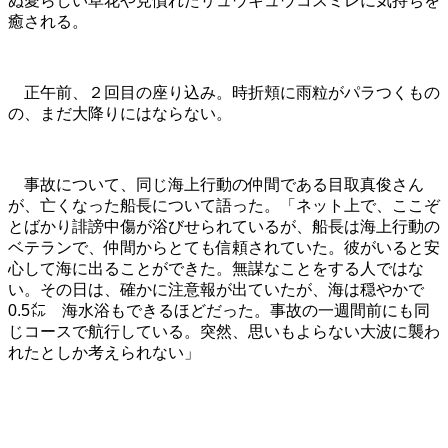
ぬ愛らしい草花や見慣れたリュウキュウコスミレに気持ちを
癒される。
正午前、２回目の座り込み。時折頬に雨粒がパラつくもの
の、まだ大降りにはならない。
事故について、同じ海上行動の仲間である目取真俊さん
が、亡くなった船長について語った。「ネット上で、ここぞ
とばかり誹謗中傷が浴びせられているが、船長は海上行動の
ベテランで、仲間からとても信頼されていた。彼がいると安
心して海に出ることができた。無謀なことをする人ではな
い。その日は、確かに注意報が出ていたが、海は穏やかで
0.5㍍ 海水浴もできるほどだった。事故の一週間前にも同
じコースで航行している。突然、思いもよらない大波に襲わ
れたとしか考えられない」