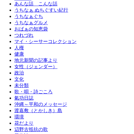
あんな話 こんな話
うちなぁ ぬちぐすい紀行
うちなぁぐち
うちなぁグルメ
おばぁの知恵袋
つれづれ
マイ・シーサーコレクション
人権
健康
地元新聞の記事より
女性（ジェンダー）
政治
文化
未分類
歌・唄・詩ごころ
氣功日誌
沖縄～平和のメッセージ
渡嘉敷（とかしき）島
環境
花だより
辺野古抵抗の歌