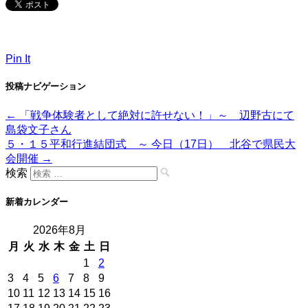
Pin It
投稿ナビゲーション
←
「戦争体験者として絶対に許せない！」～ 辺野古にて
島袋文子さん
５・１５平和行進結団式 ～ 今日（17日） 北谷で県民大
会開催
→
検索
新着カレンダー
2026年8月
月
火
水
木
金
土
日
1
2
3
4
5
6
7
8
9
10
11
12
13
14
15
16