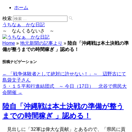
ホーム
検索
うちなぁ かな日記
～ なんくるないさ ～
Home
»
地元新聞の記事より
»
陸自「沖縄戦は本土決戦の準
備が整うまでの時間稼ぎ 」認める！
投稿ナビゲーション
←
「戦争体験者として絶対に許せない！」～ 辺野古にて
島袋文子さん
５・１５平和行進結団式 ～ 今日（17日） 北谷で県民大
会開催
→
陸自「沖縄戦は本土決戦の準備が整う
までの時間稼ぎ 」認める！
見出しに「32軍は偉大な貢献」とあるので、「県民に貢