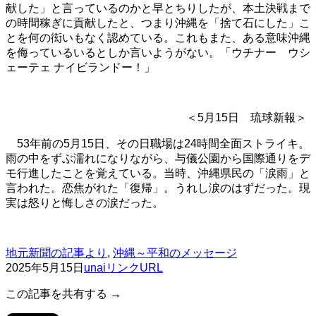
献した」と言っているのかと早とちりしたが、本土決戦まで
の時間稼ぎに貢献したと、つまり沖縄を「捨て石にした」こ
とを何の衒いもなく認めている。これもまた、ある意味沖縄
を侮っているいるとしか言いようがない。「ウチナー ウシ
ェーテェ ナイビランドー！」
＜5月15日 琉球新報＞
53年前の5月15日、その日職場は24時間全面ストライキ。
雨の中をずぶ濡れになりながら、与儀公園から国際通りをデ
モ行進したことを覚えている。当時、沖縄県民の「涙雨」と
言われた。恋焦がれた「復帰」。うれし涙のはずだった。現
実は怒りと悔しさの涙だった。
地元新聞の記事より
,
沖縄～平和のメッセージ
2025年5月15日
unai
リンクURL
この記事を共有する →