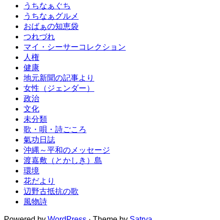
うちなぁぐち
うちなぁグルメ
おばぁの知恵袋
つれづれ
マイ・シーサーコレクション
人権
健康
地元新聞の記事より
女性（ジェンダー）
政治
文化
未分類
歌・唄・詩ごころ
氣功日誌
沖縄～平和のメッセージ
渡嘉敷（とかしき）島
環境
花だより
辺野古抵抗の歌
風物詩
Powered by
WordPress
· Theme by
Satrya