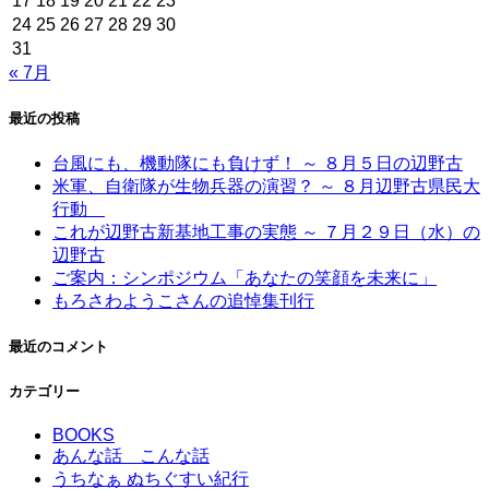
17
18
19
20
21
22
23
24
25
26
27
28
29
30
31
« 7月
最近の投稿
台風にも、機動隊にも負けず！ ～ ８月５日の辺野古
米軍、自衛隊が生物兵器の演習？ ～ ８月辺野古県民大
行動
これが辺野古新基地工事の実態 ～ ７月２９日（水）の
辺野古
ご案内：シンポジウム「あなたの笑顔を未来に」
もろさわようこさんの追悼集刊行
最近のコメント
カテゴリー
BOOKS
あんな話 こんな話
うちなぁ ぬちぐすい紀行