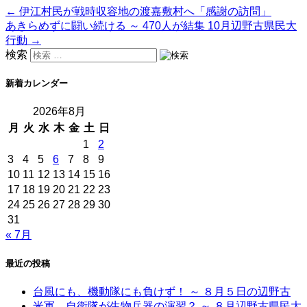
←
伊江村民が戦時収容地の渡嘉敷村へ「感謝の訪問」
あきらめずに闘い続ける ～ 470人が結集 10月辺野古県民大
行動
→
検索
新着カレンダー
2026年8月
月
火
水
木
金
土
日
1
2
3
4
5
6
7
8
9
10
11
12
13
14
15
16
17
18
19
20
21
22
23
24
25
26
27
28
29
30
31
« 7月
最近の投稿
台風にも、機動隊にも負けず！ ～ ８月５日の辺野古
米軍、自衛隊が生物兵器の演習？ ～ ８月辺野古県民大