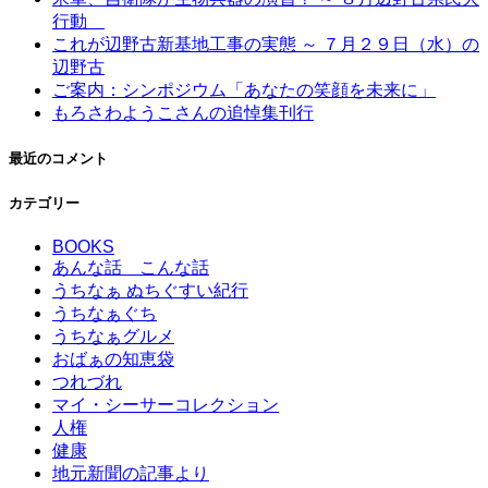
行動
これが辺野古新基地工事の実態 ～ ７月２９日（水）の
辺野古
ご案内：シンポジウム「あなたの笑顔を未来に」
もろさわようこさんの追悼集刊行
最近のコメント
カテゴリー
BOOKS
あんな話 こんな話
うちなぁ ぬちぐすい紀行
うちなぁぐち
うちなぁグルメ
おばぁの知恵袋
つれづれ
マイ・シーサーコレクション
人権
健康
地元新聞の記事より