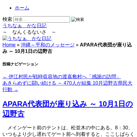
ホーム
検索
うちなぁ かな日記
～ なんくるないさ ～
Home
»
沖縄～平和のメッセージ
»
APARA代表団が座り込
み ～ 10月1日の辺野古
投稿ナビゲーション
←
伊江村民が戦時収容地の渡嘉敷村へ「感謝の訪問」
あきらめずに闘い続ける ～ 470人が結集 10月辺野古県民大
行動
→
APARA代表団が座り込み ～ 10月1日の
辺野古
メインゲート前のテントは、松並木の中にある。8：30、
いつもより少し遅れてゲート前へ到着すると、ここしばらく