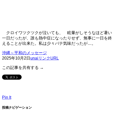
クロイワツクツクが泣いても、
眩暈がしそうなほど暑い
一日だったが、誰も熱中症になったりせず、無事に一日を終
えることが出来た。私は少々バテ気味だったが…。
沖縄～平和のメッセージ
2025年10月2日
unai
リンクURL
この記事を共有する →
Pin It
投稿ナビゲーション