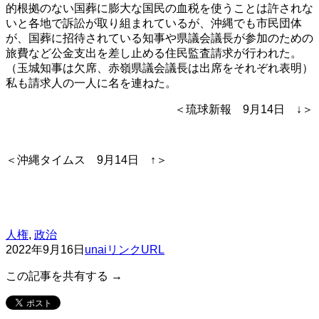
的根拠のない国葬に膨大な国民の血税を使うことは許されな
いと各地で訴訟が取り組まれているが、沖縄でも市民団体
が、国葬に招待されている知事や県議会議長が参加のための
旅費など公金支出を差し止める住民監査請求が行われた。
（玉城知事は欠席、赤嶺県議会議長は出席をそれぞれ表明）
私も請求人の一人に名を連ねた。
＜琉球新報 9月14日 ↓＞
＜沖縄タイムス 9月14日 ↑＞
人権
,
政治
2022年9月16日
unai
リンクURL
この記事を共有する →