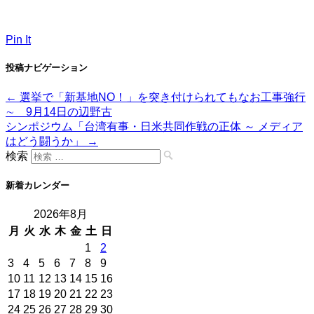
Pin It
投稿ナビゲーション
←
選挙で「新基地NO！」を突き付けられてもなお工事強行
∼ 9月14日の辺野古
シンポジウム「台湾有事・日米共同作戦の正体 ～ メディア
はどう闘うか」
→
検索
新着カレンダー
2026年8月
月
火
水
木
金
土
日
1
2
3
4
5
6
7
8
9
10
11
12
13
14
15
16
17
18
19
20
21
22
23
24
25
26
27
28
29
30