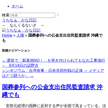
ホーム
検索
うちなぁ かな日記
～ なんくるないさ ～
Home
»
人権
»
国葬参列への公金支出住民監査請求 沖縄で
も
投稿ナビゲーション
←
選挙で「新基地NO！」を突き付けられてもなお工事強行
∼ 9月14日の辺野古
シンポジウム「台湾有事・日米共同作戦の正体 ～ メディア
はどう闘うか」
→
国葬参列への公金支出住民監査請求 沖
縄でも
安部元総理の国葬に反対する声が全国で高まっている。法