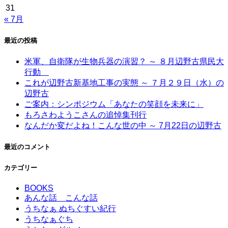
31
« 7月
最近の投稿
米軍、自衛隊が生物兵器の演習？ ～ ８月辺野古県民大
行動
これが辺野古新基地工事の実態 ～ ７月２９日（水）の
辺野古
ご案内：シンポジウム「あなたの笑顔を未来に」
もろさわようこさんの追悼集刊行
なんだか変だよね！こんな世の中 ～ 7月22日の辺野古
最近のコメント
カテゴリー
BOOKS
あんな話 こんな話
うちなぁ ぬちぐすい紀行
うちなぁぐち