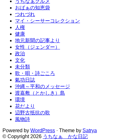
うちなぁグルメ
おばぁの知恵袋
つれづれ
マイ・シーサーコレクション
人権
健康
地元新聞の記事より
女性（ジェンダー）
政治
文化
未分類
歌・唄・詩ごころ
氣功日誌
沖縄～平和のメッセージ
渡嘉敷（とかしき）島
環境
花だより
辺野古抵抗の歌
風物詩
Powered by
WordPress
· Theme by
Satrya
© Copyright 2026
うちなぁ かな日記