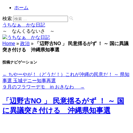
ホーム
検索
うちなぁ かな日記
～ なんくるないさ ～
Home
»
政治
»
「辺野古NO 」 民意揺るがず ！ ～ 国に異議
突き付ける 沖縄県知事選
投稿ナビゲーション
←
ちやーやが！（どうだ！）これが沖縄の民意だ！ ～ 県知
事選 玉城デニー知事再選
９月のフラワーデモ in おきなわ
→
「辺野古NO 」 民意揺るがず ！ ～ 国
に異議突き付ける 沖縄県知事選