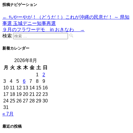
投稿ナビゲーション
←
ちやーやが！（どうだ！）これが沖縄の民意だ！ ～ 県知
事選 玉城デニー知事再選
９月のフラワーデモ in おきなわ
→
検索
新着カレンダー
2026年8月
月
火
水
木
金
土
日
1
2
3
4
5
6
7
8
9
10
11
12
13
14
15
16
17
18
19
20
21
22
23
24
25
26
27
28
29
30
31
« 7月
最近の投稿