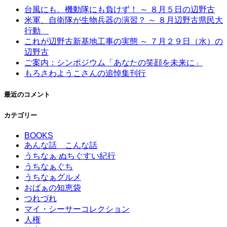
台風にも、機動隊にも負けず！ ～ ８月５日の辺野古
米軍、自衛隊が生物兵器の演習？ ～ ８月辺野古県民大
行動
これが辺野古新基地工事の実態 ～ ７月２９日（水）の
辺野古
ご案内：シンポジウム「あなたの笑顔を未来に」
もろさわようこさんの追悼集刊行
最近のコメント
カテゴリー
BOOKS
あんな話 こんな話
うちなぁ ぬちぐすい紀行
うちなぁぐち
うちなぁグルメ
おばぁの知恵袋
つれづれ
マイ・シーサーコレクション
人権