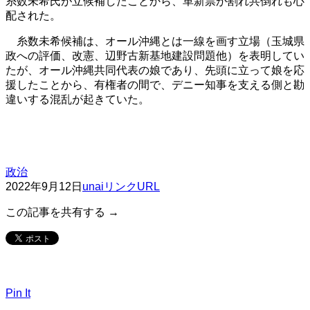
糸数未希氏が立候補したことから、革新票が割れ共倒れも心
配された。
糸数未希候補は、オール沖縄とは一線を画す立場（玉城県
政への評価、改憲、辺野古新基地建設問題他）を表明してい
たが、オール沖縄共同代表の娘であり、先頭に立って娘を応
援したことから、有権者の間で、デニー知事を支える側と勘
違いする混乱が起きていた。
政治
2022年9月12日
unai
リンクURL
この記事を共有する →
Pin It