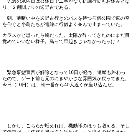
先週の水曜日は公休日で工事がなく抗議行動もお休みとな
り、２週間ぶりの辺野古である。
朝、薄暗い中を辺野古行きのバスを待つ与儀公園で東の空
を仰ぐと小鳥たちが電線に行儀よく並んで止まっていた。
カラスかと思ったら鳩だった。太陽が昇ってきたのにまだ目
覚めていいない様子。鳥って早起きじゃなかったっけ？
緊急事態宣言が解除となって10日が経ち、選挙も終わっ
たので、ゲート前も元のにぎやかさな雰囲気が戻ってきた。
今日（10日）は、朝一番から40人近くが座り込んだ。
しかし、こちらが増えれば、機動隊のほうも増える。そし
て強気だ。「任務を果たさなければ…」と思うのだろうか。