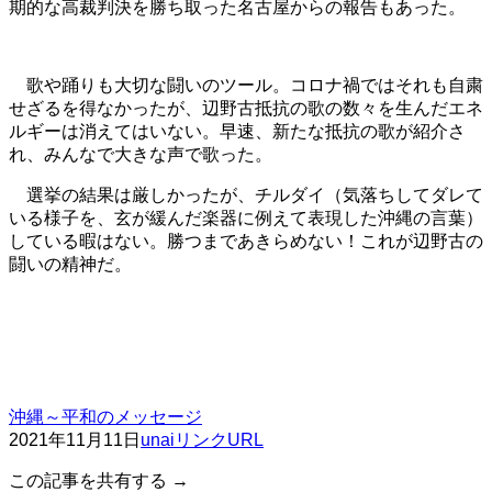
期的な高裁判決を勝ち取った名古屋からの報告もあった。
歌や踊りも大切な闘いのツール。コロナ禍ではそれも自粛
せざるを得なかったが、辺野古抵抗の歌の数々を生んだエネ
ルギーは消えてはいない。早速、新たな抵抗の歌が紹介さ
れ、みんなで大きな声で歌った。
選挙の結果は厳しかったが、チルダイ（気落ちしてダレて
いる様子を、玄が緩んだ楽器に例えて表現した沖縄の言葉）
している暇はない。勝つまであきらめない！これが辺野古の
闘いの精神だ。
沖縄～平和のメッセージ
2021年11月11日
unai
リンクURL
この記事を共有する →