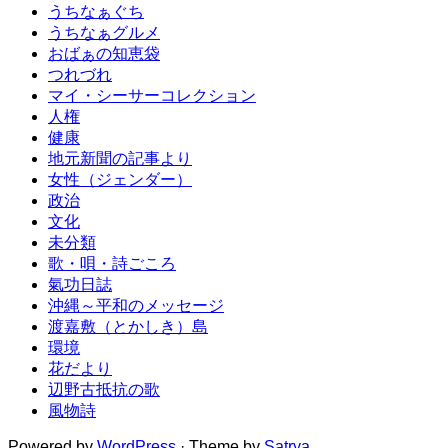
うちなぁぐち
うちなぁグルメ
おばぁの知恵袋
つれづれ
マイ・シーサーコレクション
人権
健康
地元新聞の記事より
女性（ジェンダー）
政治
文化
未分類
歌・唄・詩ごころ
氣功日誌
沖縄～平和のメッセージ
渡嘉敷（とかしき）島
環境
花だより
辺野古抵抗の歌
風物詩
Powered by
WordPress
· Theme by
Satrya