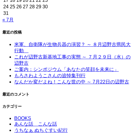
17
18
19
20
21
22
23
24
25
26
27
28
29
30
31
« 7月
最近の投稿
米軍、自衛隊が生物兵器の演習？ ～ ８月辺野古県民大
行動
これが辺野古新基地工事の実態 ～ ７月２９日（水）の
辺野古
ご案内：シンポジウム「あなたの笑顔を未来に」
もろさわようこさんの追悼集刊行
なんだか変だよね！こんな世の中 ～ 7月22日の辺野古
最近のコメント
カテゴリー
BOOKS
あんな話 こんな話
うちなぁ ぬちぐすい紀行