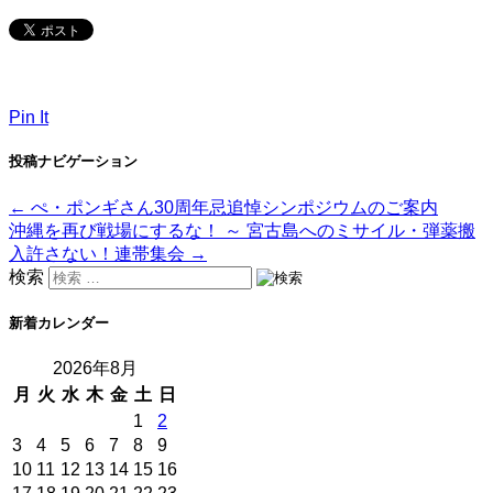
Pin It
投稿ナビゲーション
←
ぺ・ポンギさん30周年忌追悼シンポジウムのご案内
沖縄を再び戦場にするな！ ～ 宮古島へのミサイル・弾薬搬
入許さない！連帯集会
→
検索
新着カレンダー
2026年8月
月
火
水
木
金
土
日
1
2
3
4
5
6
7
8
9
10
11
12
13
14
15
16