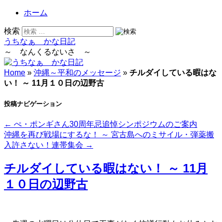
ホーム
検索
うちなぁ かな日記
～ なんくるないさ ～
Home
»
沖縄～平和のメッセージ
»
チルダイしている暇はな
い！ ～ 11月１０日の辺野古
投稿ナビゲーション
←
ぺ・ポンギさん30周年忌追悼シンポジウムのご案内
沖縄を再び戦場にするな！ ～ 宮古島へのミサイル・弾薬搬
入許さない！連帯集会
→
チルダイしている暇はない！ ～ 11月
１０日の辺野古